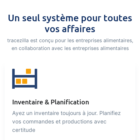
Nous facilitons la gestion d'une
Un seul système pour toutes
entreprise alimentaire certifiée et
vos affaires
durable
tracezilla est conçu pour les entreprises alimentaires,
Tâches et contrôles
Extension
en collaboration avec les entreprises alimentaires
Vous permet de gérer les tâches et les
contrôles automatiques. Collaborez
efficacement sur les tâches, l'auto-
inspection et la planification.
Boutique en ligne B2B /
Extension
entrée commerciale
Inventaire & Planification
Canal de vente B2B pour vos clients et
Ayez un inventaire toujours à jour. Planifiez
agents commerciaux basé sur les
vos commandes et productions avec
données dans tracezilla.
certitude