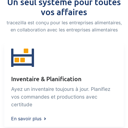
Un seul système pour toutes
Nous facilitons la gestion d'une
vos affaires
entreprise alimentaire certifiée et
tracezilla est conçu pour les entreprises alimentaires,
durable
en collaboration avec les entreprises alimentaires
Tâches et contrôles
Extension
Vous permet de gérer les tâches et les
contrôles automatiques. Collaborez
efficacement sur les tâches, l'auto-
Inventaire & Planification
inspection et la planification.
Boutique en ligne B2B /
Extension
Ayez un inventaire toujours à jour. Planifiez
entrée commerciale
vos commandes et productions avec
Canal de vente B2B pour vos clients et
certitude
agents commerciaux basé sur les
données dans tracezilla.
En savoir plus