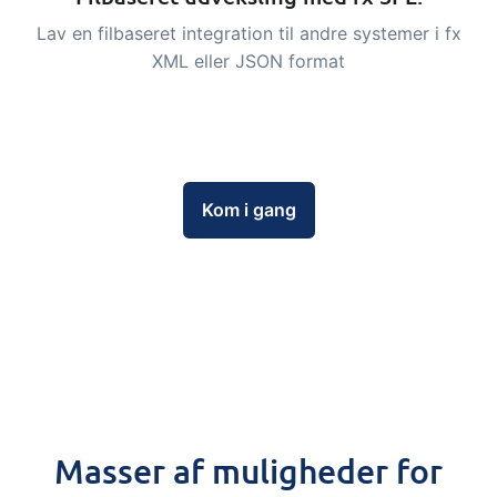
og labels, sidevisninger, dataudtræk,
Lav en filbaseret integration til andre systemer i fx
rapporter og indlejrede dashboards!
XML eller JSON format
Connect
Tilføjelse
Masser af muligheder for automatik og
tilpassede flows via udveksling af filer
og data med andre systemer og
Kom i gang
enheder
Masser af muligheder for