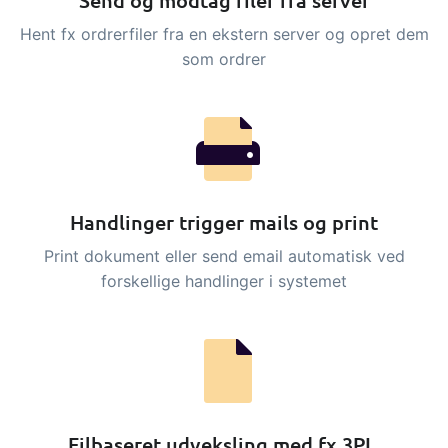
Send og modtag filer fra server
tracezilla gør det nemt at drive en
bæredygtig og certificeret
Hent fx ordrerfiler fra en ekstern server og opret dem
fødevarevirksomhed
som ordrer
B2B Commerce
Tilføjelse
B2B Commerce kan fungere som
sælgerportal, leverandørportal eller
Handlinger trigger mails og print
B2B webshop for dine kunder
Print dokument eller send email automatisk ved
Opgaver & kontroller
Tilføjelse
forskellige handlinger i systemet
Få modtagekontrol, temperaturtjek og
kritiske kontrolpunkter integreret i din
ordrestyring - helt digitalt
Power Pack
Tilføjelse
Lav din egen opsætning af dokumenter
Filbaseret udveksling med fx 3PL.