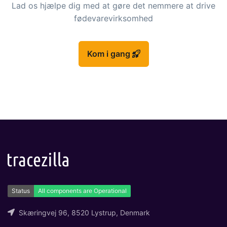
Lad os hjælpe dig med at gøre det nemmere at drive
fødevarevirksomhed
Kom i gang
Skæringvej 96, 8520 Lystrup, Denmark