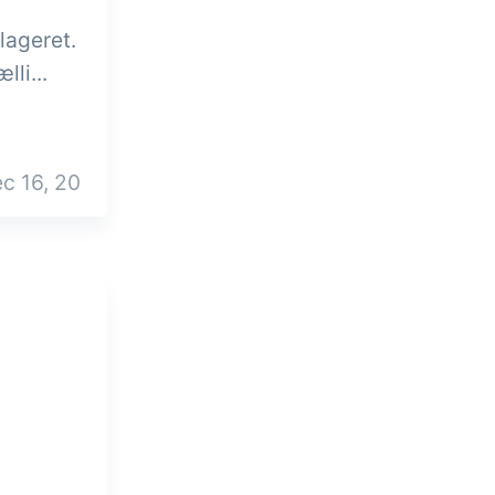
lageret.
lli...
c 16, 20