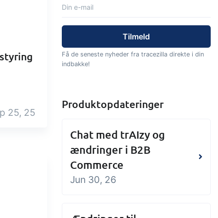
Tilføjelse
Tilføjelse
Connect
tning af
Masser af muligheder for
styring
Få de seneste nyheder fra tracezilla direkte i din
els,
automatik og tilpassede
indbakke!
audtræk,
flows via udveksling af filer
jrede
og data med andre systemer
Produktopdateringer
og enheder
p 25, 25
Chat med trAIzy og
ændringer i B2B
Commerce
Jun 30, 26