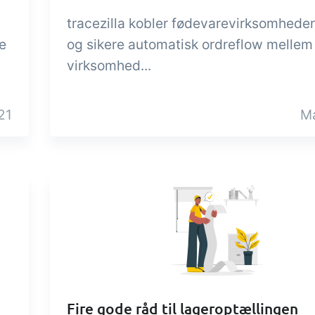
tracezilla kobler fødevarevirksomheder
e
og sikere automatisk ordreflow mellem
virksomhed...
21
Ma
Fire gode råd til lageroptællingen