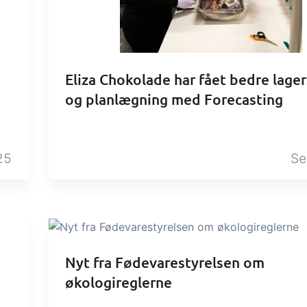
Tilføjelse
gaver &
Power Pack
troller
Lav din egen opsæ
Eliza Chokolade har fået bedre lager
dokumenter og lab
modtagekontrol,
og planlægning med Forecasting
sidevisninger, dat
peraturtjek og kritiske
rapporter og indle
trolpunkter integreret i
dashboards!
ordrestyring - helt
25
Se
talt
Nyt fra Fødevarestyrelsen om
økologireglerne