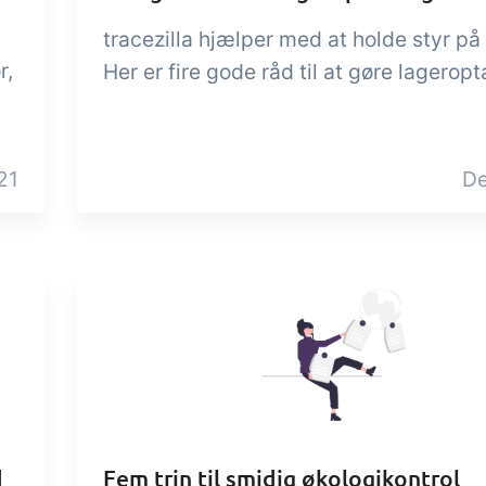
tracezilla hjælper med at holde styr på 
r,
Her er fire gode råd til at gøre lageroptæ
21
De
d
Fem trin til smidig økologikontrol