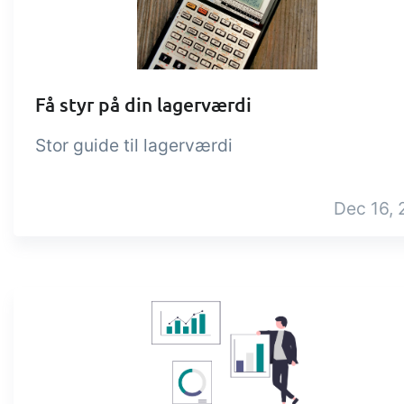
Tilføjelse
B2B Commerce
Op
kon
B2B Commerce kan fungere
Få styr på din lagerværdi
som sælgerportal,
Få 
leverandørportal eller B2B
tem
Stor guide til lagerværdi
webshop for dine kunder
kon
din 
Dec 16, 
digi