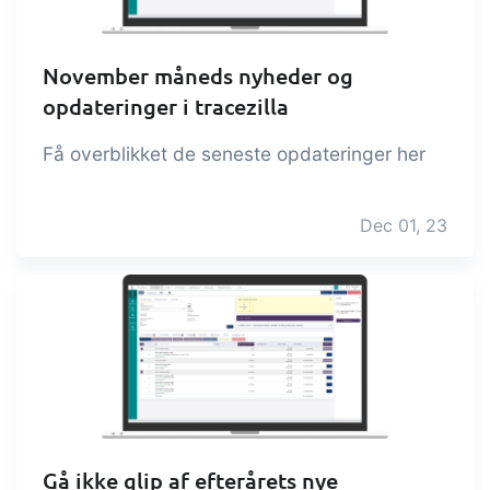
tracezilla gør det nemt at drive en
bæredygtig og certificeret
fødevarevirksomhed
November måneds nyheder og
opdateringer i tracezilla
B2B Commerce
Tilføjelse
Få overblikket de seneste opdateringer her
B2B Commerce kan fungere som
sælgerportal, leverandørportal eller
Dec 01, 23
B2B webshop for dine kunder
Opgaver & kontroller
Tilføjelse
Få modtagekontrol, temperaturtjek og
kritiske kontrolpunkter integreret i din
ordrestyring - helt digitalt
Power Pack
Tilføjelse
Lav din egen opsætning af dokumenter
Gå ikke glip af efterårets nye