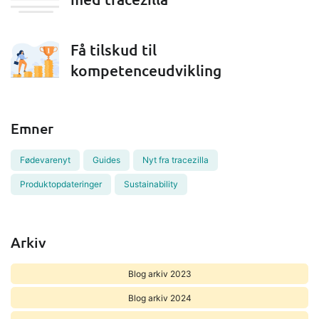
Få tilskud til
kompetenceudvikling
Emner
Fødevarenyt
Guides
Nyt fra tracezilla
Produktopdateringer
Sustainability
Arkiv
Blog arkiv 2023
Blog arkiv 2024