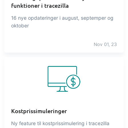
og labels, sidevisninger, dataudtræk,
funktioner i tracezilla
rapporter og indlejrede dashboards!
16 nye opdateringer i august, septemper og
Connect
Tilføjelse
oktober
Masser af muligheder for automatik og
tilpassede flows via udveksling af filer
Nov 01, 23
og data med andre systemer og
enheder
Kostprissimuleringer
Ny feature til kostprissimulering i tracezilla