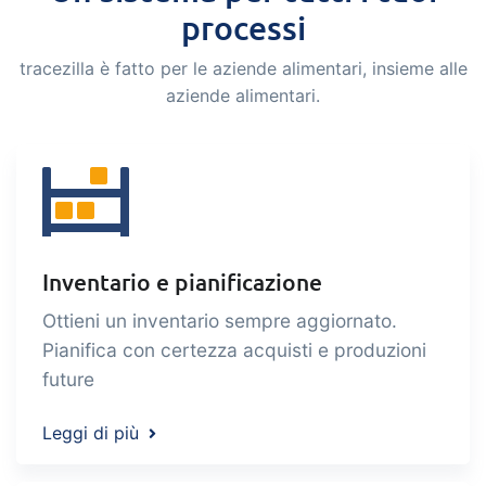
processi
alimentare certificata e sostenibile
tracezilla è fatto per le aziende alimentari, insieme alle
aziende alimentari.
B2B Commerce
Add-on
B2B Commerce can function as a seller
portal, supplier portal or B2B webshop
for your customers
Tasks & Controls
Add-on
Inventario e pianificazione
Get acceptance control, temperature
Ottieni un inventario sempre aggiornato.
checks and critical control points
Pianifica con certezza acquisti e produzioni
integrated digitally into your order
future
management
Power Pack
Add-on
Leggi di più
Create your own custom setup of
documents and labels, page views,