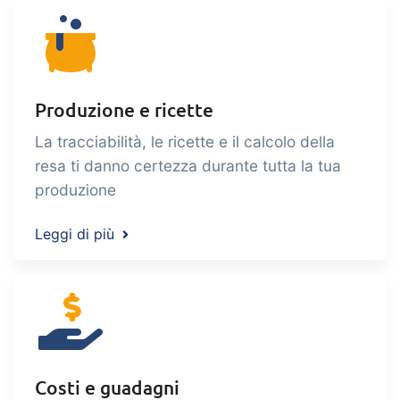
data extraction, reports and
embedded dashboards!
Connect
Add-on
Connect provides lots of options for
automation and customized flows with
Produzione e ricette
the exchange of files and data between
La tracciabilità, le ricette e il calcolo della
tracezilla and external systems and
resa ti danno certezza durante tutta la tua
devices
produzione
Leggi di più
Costi e guadagni