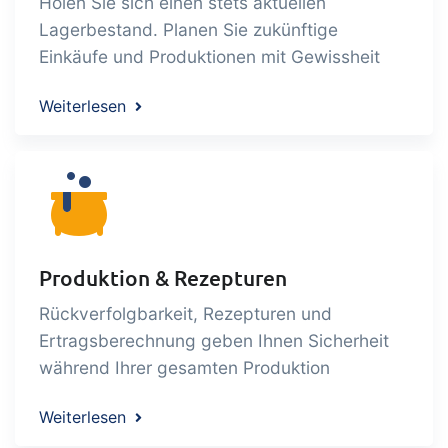
Holen Sie sich einen stets aktuellen
management
Power Pack
Add-on
Lagerbestand. Planen Sie zukünftige
Einkäufe und Produktionen mit Gewissheit
Create your own custom setup of
documents and labels, page views,
Weiterlesen
data extraction, reports and
embedded dashboards!
Connect
Add-on
Connect provides lots of options for
automation and customized flows with
the exchange of files and data between
Produktion & Rezepturen
tracezilla and external systems and
devices
Rückverfolgbarkeit, Rezepturen und
Ertragsberechnung geben Ihnen Sicherheit
während Ihrer gesamten Produktion
Weiterlesen