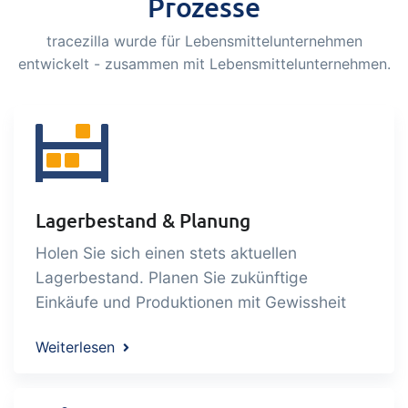
Prozesse
Zertifikate &
tracezilla wurde für Lebensmittelunternehmen
Nachhaltigkeit
entwickelt - zusammen mit Lebensmittelunternehmen.
Wir machen es Ihnen leicht, ein
zertifiziertes und nachhaltiges
Lebensmittelunternehmen zu führen
B2B Commerce
Add-on
Lagerbestand & Planung
B2B Commerce can function as a seller
Holen Sie sich einen stets aktuellen
portal, supplier portal or B2B webshop
Lagerbestand. Planen Sie zukünftige
for your customers
Einkäufe und Produktionen mit Gewissheit
Tasks & Controls
Add-on
Weiterlesen
Get acceptance control, temperature
checks and critical control points
integrated digitally into your order