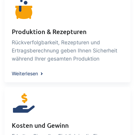
management
Power Pack
Add-on
Create your own custom setup of
documents and labels, page views,
Produktion & Rezepturen
data extraction, reports and
Rückverfolgbarkeit, Rezepturen und
embedded dashboards!
Connect
Add-on
Ertragsberechnung geben Ihnen Sicherheit
während Ihrer gesamten Produktion
Connect provides lots of options for
automation and customized flows with
Weiterlesen
the exchange of files and data between
tracezilla and external systems and
devices
Kosten und Gewinn