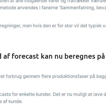
n af alle indgående varer og fratrækker værdien
smetode anvendes i fanerne ‘Sammenfatning, bev
regninger, men hvis den er for stor vil det typisk 
 af forecast kan nu beregnes på
meret forbrug gennem flere produktionsfaser på bag
casts for enkelte kunder. Det er nu muligt at lave
e af kunde.