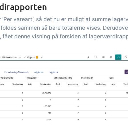
rdirapporten
r ‘Per vareart’, så det nu er muligt at summe lage
an foldes sammen så bare totalerne vises. Derudove
 fået denne visning på forsiden af lagerværdirap