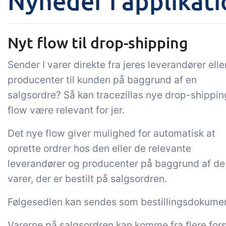
Nyheder i applikati
Tilføjelse
B2B Commerce
Op
Nyt flow til drop-shipping
kon
B2B Commerce kan fungere
Sender I varer direkte fra jeres leverandører elle
som sælgerportal,
Få 
leverandørportal eller B2B
producenter til kunden på baggrund af en
tem
webshop for dine kunder
kon
salgsordre? Så kan tracezillas nye drop-shippin
din 
flow være relevant for jer.
digi
Det nye flow giver mulighed for automatisk at
oprette ordrer hos den eller de relevante
leverandører og producenter på baggrund af de
varer, der er bestilt på salgsordren.
Følgesedlen kan sendes som bestillingsdokument
Varerne på salgsordren kan komme fra flere fors