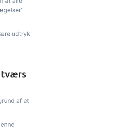
 af alle
ægelser’
være udtryk
 tværs
grund af et
 denne