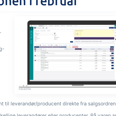
onen i februar
Tilføjelse
gaver &
Power Pack
troller
Lav din egen opsæ
r
dokumenter og lab
modtagekontrol,
sidevisninger, dat
peraturtjek og kritiske
rapporter og indle
trolpunkter integreret i
g-
dashboards!
ordrestyring - helt
talt
tracezilla
 til leverandør/producent direkte fra salgsordren
kellige leverandører eller producenter. På varen 