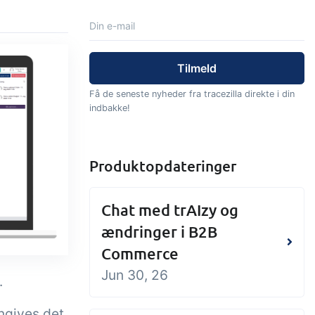
Tilføjelse
Tilføjelse
Connect
tning af
Masser af muligheder for
els,
automatik og tilpassede
Få de seneste nyheder fra tracezilla direkte i din
audtræk,
flows via udveksling af filer
indbakke!
jrede
og data med andre systemer
og enheder
Produktopdateringer
Chat med trAIzy og
ændringer i B2B
Commerce
Jun 30, 26
.
angives det