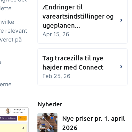
Ændringer til
ette.
vareartsindstillinger og
hvilke
ugeplanen...
e relevant
Apr 15, 26
everet på
Tag tracezilla til nye
e
højder med Connect
Feb 25, 26
erne.
Nyheder
Nye priser pr. 1. april
2026