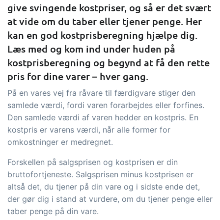
tracezilla gør det nemt at drive en
give svingende kostpriser, og så er det svært
bæredygtig og certificeret
at vide om du taber eller tjener penge. Her
fødevarevirksomhed
kan en god kostprisberegning hjælpe dig.
Læs med og kom ind under huden på
kostprisberegning og begynd at få den rette
B2B Commerce
Tilføjelse
pris for dine varer – hver gang.
B2B Commerce kan fungere som
På en vares vej fra råvare til færdigvare stiger den
sælgerportal, leverandørportal eller
samlede værdi, fordi varen forarbejdes eller forfines.
B2B webshop for dine kunder
Den samlede værdi af varen hedder en kostpris. En
Opgaver & kontroller
Tilføjelse
kostpris er varens værdi, når alle former for
omkostninger er medregnet.
Få modtagekontrol, temperaturtjek og
kritiske kontrolpunkter integreret i din
Forskellen på salgsprisen og kostprisen er din
ordrestyring - helt digitalt
bruttofortjeneste. Salgsprisen minus kostprisen er
altså det, du tjener på din vare og i sidste ende det,
Power Pack
Tilføjelse
der gør dig i stand at vurdere, om du tjener penge eller
taber penge på din vare.
Lav din egen opsætning af dokumenter