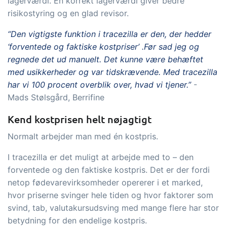
lagerværdi. En korrekt lagerværdi giver bedre
risikostyring og en glad revisor.
“Den vigtigste funktion i tracezilla er den, der hedder
‘forventede og faktiske kostpriser’ .Før sad jeg og
regnede det ud manuelt. Det kunne være behæftet
med usikkerheder og var tidskrævende. Med tracezilla
har vi 100 procent overblik over, hvad vi tjener.”
-
Mads Stølsgård, Berrifine
Kend kostprisen helt nøjagtigt
Normalt arbejder man med én kostpris.
I tracezilla er det muligt at arbejde med to – den
forventede og den faktiske kostpris. Det er der fordi
netop fødevarevirksomheder opererer i et marked,
hvor priserne svinger hele tiden og hvor faktorer som
svind, tab, valutakursudsving med mange flere har stor
betydning for den endelige kostpris.