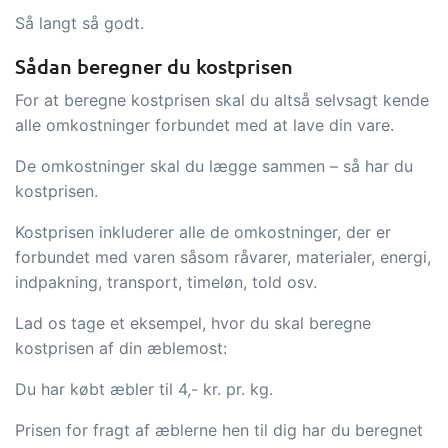
og labels, sidevisninger, dataudtræk,
Så langt så godt.
rapporter og indlejrede dashboards!
Sådan beregner du kostprisen
Connect
Tilføjelse
For at beregne kostprisen skal du altså selvsagt kende
Masser af muligheder for automatik og
alle omkostninger forbundet med at lave din vare.
tilpassede flows via udveksling af filer
De omkostninger skal du lægge sammen – så har du
og data med andre systemer og
kostprisen.
enheder
Kostprisen inkluderer alle de omkostninger, der er
forbundet med varen såsom råvarer, materialer, energi,
indpakning, transport, timeløn, told osv.
Lad os tage et eksempel, hvor du skal beregne
kostprisen af din æblemost:
Du har købt æbler til 4,- kr. pr. kg.
Prisen for fragt af æblerne hen til dig har du beregnet