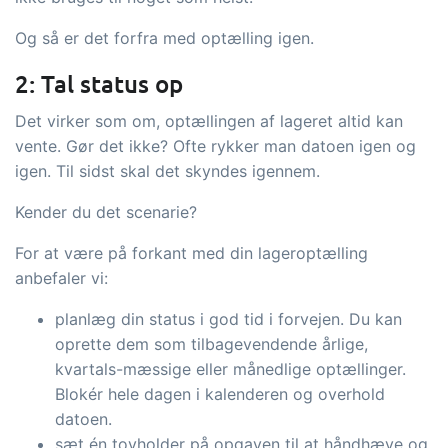
og labels, sidevisninger, dataudtræk,
Og så er det forfra med optælling igen.
rapporter og indlejrede dashboards!
Connect
Tilføjelse
2: Tal status op
Masser af muligheder for automatik og
Det virker som om, optællingen af lageret altid kan
tilpassede flows via udveksling af filer
vente. Gør det ikke? Ofte rykker man datoen igen og
igen. Til sidst skal det skyndes igennem.
og data med andre systemer og
enheder
Kender du det scenarie?
For at være på forkant med din lageroptælling
anbefaler vi:
planlæg din status i god tid i forvejen. Du kan
oprette dem som tilbagevendende årlige,
kvartals-mæssige eller månedlige optællinger.
Blokér hele dagen i kalenderen og overhold
datoen.
sæt én tovholder på opgaven til at håndhæve og