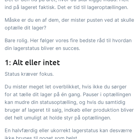
tracezilla gør det nemt at drive en
ind på lageret faktisk. Det er tid til lageroptællingen.
bæredygtig og certificeret
fødevarevirksomhed
Måske er du en af dem, der mister pusten ved at skulle
optælle dit lager?
B2B Commerce
Tilføjelse
Bare rolig. Her følger vores fire bedste råd til hvordan
din lagerstatus bliver en succes.
B2B Commerce kan fungere som
sælgerportal, leverandørportal eller
1: Alt eller intet
B2B webshop for dine kunder
Status kræver fokus.
Opgaver & kontroller
Tilføjelse
Du mister meget let overblikket, hvis ikke du sørger
Få modtagekontrol, temperaturtjek og
for at tælle dit lager på én gang. Pauser i optællingen
kritiske kontrolpunkter integreret i din
kan mudre din statusoptælling, og hvis du samtidig
bruger af lageret til salg, indkøb eller produktion bliver
ordrestyring - helt digitalt
det helt umuligt at holde styr på optællingen.
Power Pack
Tilføjelse
En halvfærdig eller ukorrekt lagerstatus kan desværre
Lav din egen opsætning af dokumenter
ikke bruges til noget som helst.