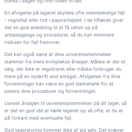
bunds i sagen og find roden til det.
En afvigelse på lageret skyldes ofte menneskelige fejl
- regnefejl eller rod i papirarbejdet. I de tilfælde giver
det en god anledning til at få rettet op på
arbejdsgange og procedurer, så du kan minimere
risikoen for fejl fremover.
Det kan også være at dine uoverensstemmelser
stammer fra mere komplekse årsager. Måske er der et
salg, der ikke er registreret eller måske forbruger du
mere på en opskrift end antaget. Afvigelser fra dine
forventninger kan være en god sladrehank for at
justere dine procedurer og forventninger.
Uanset årsagen til uoverensstemmelser på dit lager, så
er det en god idé at tælle lageret op så ofte, at du er
på forkant med eventuelle fejl.
God lagerstyring kommer ikke af sig selv. Det kræver