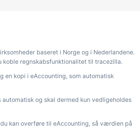
Tilføjelse
gaver &
Power Pack
troller
Lav din egen opsæ
dokumenter og lab
modtagekontrol,
sidevisninger, dat
peraturtjek og kritiske
irksomheder baseret i Norge og i Nederlandene.
rapporter og indle
trolpunkter integreret i
koble regnskabsfunktionalitet til tracezilla.
dashboards!
ordrestyring - helt
dig en kopi i eAccounting, som automatisk
talt
s automatisk og skal dermed kun vedligeholdes
 du kan overføre til eAccounting, så værdien på