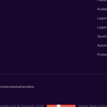
Kvalit
Lager
Lager
Sporb
Automa
Produ
Underdatabehandlere
acezilla ApS © Copyright 2026
Danish Made Softw