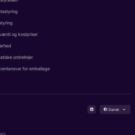
etsstyring
styring
værdi og kostpriser
arhed
tiske ordrelinjer
centansvar for emballage
Dansk
are