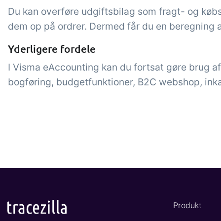
Du kan overføre udgiftsbilag som fragt- og købsb
dem op på ordrer. Dermed får du en beregning a
Yderligere fordele
I Visma eAccounting kan du fortsat gøre brug af t
bogføring, budgetfunktioner, B2C webshop, ink
Produkt