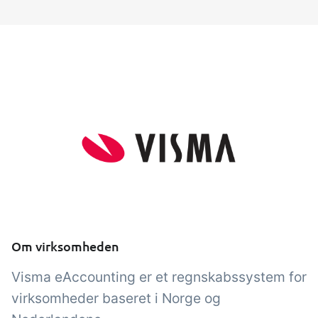
Tilføjelse
Tilføjelse
Connect
tning af
Masser af muligheder for
els,
automatik og tilpassede
audtræk,
flows via udveksling af filer
jrede
og data med andre systemer
og enheder
Om virksomheden
Visma eAccounting er et regnskabssystem for
virksomheder baseret i Norge og