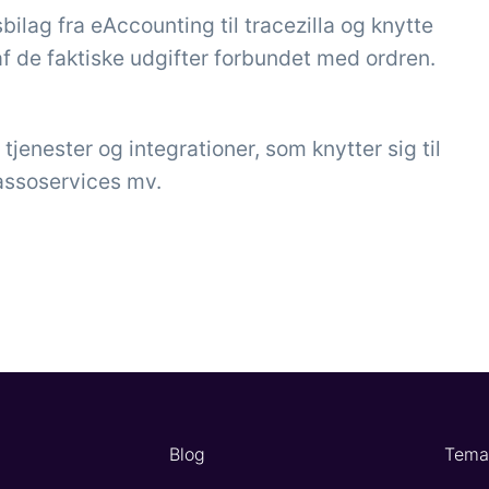
ilag fra eAccounting til tracezilla og knytte
f de faktiske udgifter forbundet med ordren.
jenester og integrationer, som knytter sig til
assoservices mv.
Blog
Tema