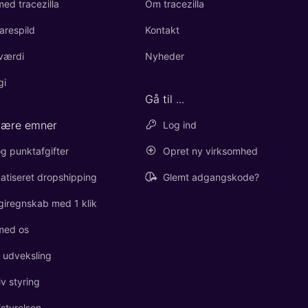
ed tracezilla
Om tracezilla
arespild
Kontakt
værdi
Nyheder
gi
Gå til ...
lære emner
Log ind
g punktafgifter
Opret ny virksomhed
atiseret dropshipping
Glemt adgangskode?
giregnskab med 1 klik
med os
l udveksling
iv styring
istyrelsen