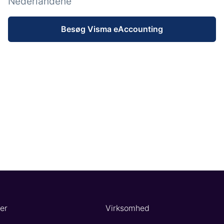
Nederlandene
Besøg Visma eAccounting
er
Virksomhed