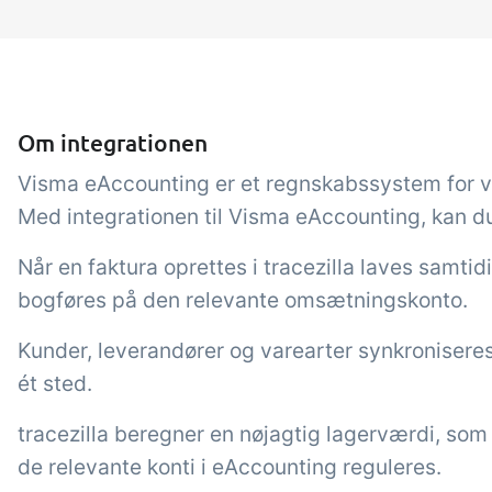
Tilføjelse
B2B Commerce
Op
kon
B2B Commerce kan fungere
Om integrationen
som sælgerportal,
Få 
leverandørportal eller B2B
tem
Visma eAccounting er et regnskabssystem for v
webshop for dine kunder
kon
Med integrationen til Visma eAccounting, kan du 
din 
Når en faktura oprettes i tracezilla laves samti
digi
bogføres på den relevante omsætningskonto.
Kunder, leverandører og varearter synkronisere
ét sted.
tracezilla beregner en nøjagtig lagerværdi, som
de relevante konti i eAccounting reguleres.