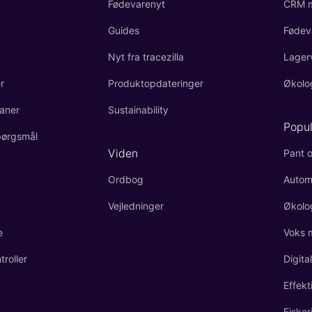
Fødevarenyt
CRM m
Guides
Fødev
Nyt fra tracezilla
Lager
r
Produktopdateringer
Økolo
aner
Sustainability
Popu
spørgsmål
Viden
Pant o
Ordbog
Autom
Vejledninger
Økolo
e
Voks 
roller
Digita
Effekt
Fisker