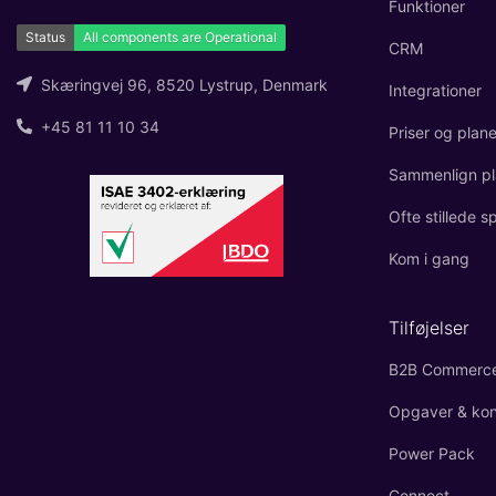
Funktioner
CRM
Skæringvej 96, 8520 Lystrup, Denmark
Integrationer
+45 81 11 10 34
Priser og plane
Sammenlign pl
Ofte stillede 
Kom i gang
Tilføjelser
B2B Commerc
Opgaver & kont
Power Pack
Connect