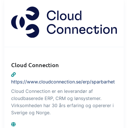
indtjening
API integration, brugerdefinerede
dokumenter m.m.
Få fuldt indblik i økonomien i
forbindelse med handel og produktion
Salg og indkøb
Det skal være nemt at handle sammen.
Automatisér de mange opgaver
Cloud Connection
forbundet med samhandel
Sporbarhed &
kvalitetsstyring
https://www.cloudconnection.se/erp/sparbarhet
Cloud Connection er en leverandør af
Få fuld digital sporbarhed og
cloudbaserede ERP, CRM og lønsystemer.
automatiseret kvalitetsstyring
Virksomheden har 30 års erfaring og opererer i
Certifikater og
Sverige og Norge.
økologiregnskab