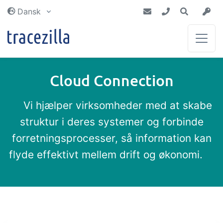
Dansk
Cloud Connection
Lager og planlægning
Blog
Partnere
Få en opdateret lagerbeholdning og
Få de seneste nyheder fra tracezilla
Vi hjælper virksomheder med at skabe
Sammen gør vi en forskel
planlæg indkøb og produktion med
struktur i deres systemer og forbinde
Vejledninger
sikker hånd
Integrationer
forretningsprocesser, så information kan
Produktion og
Dokumentation af tracezilla
flyde effektivt mellem drift og økonomi.
opskrifter
Vi er forbundet med din omverden
Ordbog
Sporbarhed, opskrifter og
udbytteberegning hjælper dig sikkert
Lær ofte brugte begreber
gennem din produktion
Tech docs
Omkostninger og