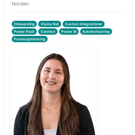
tracezilla gør det nemt at drive en
Norden
bæredygtig og certificeret
fødevarevirksomhed
Onboarding
Visma Net
Custom integrationer
Power Pack
Connect
Power BI
Automatisering
B2B Commerce
Tilføjelse
Procesoptimering
B2B Commerce kan fungere som
sælgerportal, leverandørportal eller
B2B webshop for dine kunder
Opgaver & kontroller
Tilføjelse
Få modtagekontrol, temperaturtjek og
kritiske kontrolpunkter integreret i din
ordrestyring - helt digitalt
Power Pack
Tilføjelse
Lav din egen opsætning af dokumenter