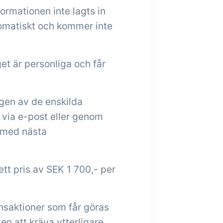
ormationen inte lagts in
tomatiskt och kommer inte
 är personliga och får
ngen av de enskilda
via e-post eller genom
h med nästa
 ett pris av SEK 1 700,- per
ansaktioner som får göras
ten att kräva ytterligare