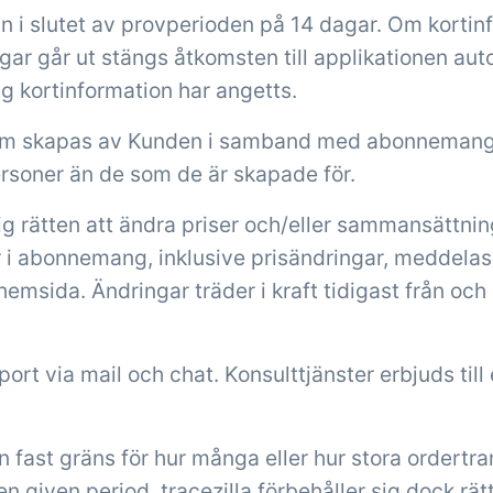
in i slutet av provperioden på 14 dagar. Om kortinf
gar går ut stängs åtkomsten till applikationen au
ig kortinformation har angetts.
m skapas av Kunden i samband med abonnemanget
rsoner än de som de är skapade för.
 sig rätten att ändra priser och/eller sammansättni
 abonnemang, inklusive prisändringar, meddelas 
 hemsida. Ändringar träder i kraft tidigast från oc
port via mail och chat. Konsulttjänster erbjuds till
en fast gräns för hur många eller hur stora ordertr
en given period. tracezilla förbehåller sig dock rät