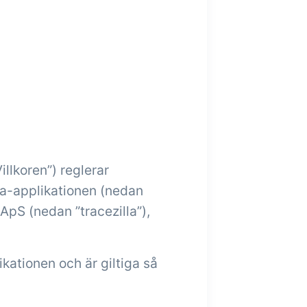
Tillägg
Tillägg
Connect
psättning
Connect erbjuder många
tiketter,
alternativ för automatisering
utdrag,
och anpassade flöden med
bäddad
utbyte av filer och data
mellan tracezilla och externa
system och enheter.
illkoren”) reglerar
a-applikationen (nedan
 ApS (nedan ”tracezilla”),
kationen och är giltiga så