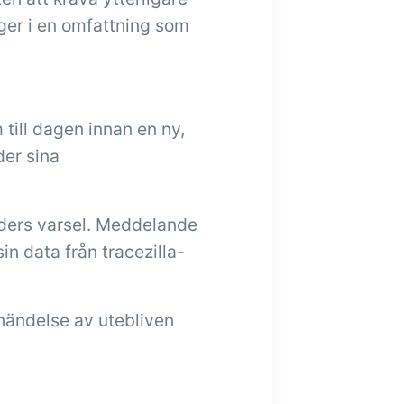
tiger i en omfattning som
till dagen innan en ny,
der sina
aders varsel. Meddelande
in data från tracezilla-
händelse av utebliven