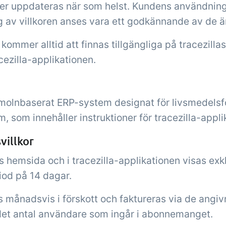
ller uppdateras när som helst. Kundens användning
g av villkoren anses vara ett godkännande av de ä
n kommer alltid att finnas tillgängliga på tracezil
cezilla-applikationen.
t molnbaserat ERP-system designat för livsmedelsfö
, som innehåller instruktioner för tracezilla-appli
villkor
las hemsida och i tracezilla-applikationen visas exk
iod på 14 dagar.
månadsvis i förskott och faktureras via de angiv
det antal användare som ingår i abonnemanget.