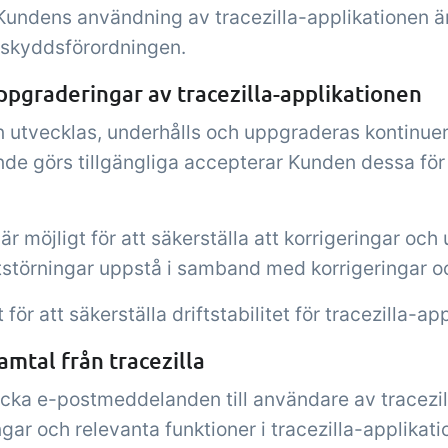
Kundens användning av tracezilla-applikationen är
taskyddsförordningen.
ppgraderingar av tracezilla-applikationen
en utvecklas, underhålls och uppgraderas kontinuerl
nde görs tillgängliga accepterar Kunden dessa för 
är möjligt för att säkerställa att korrigeringar och
driftstörningar uppstå i samband med korrigeringar 
t för att säkerställa driftstabilitet för tracezilla-ap
amtal från tracezilla
skicka e-postmeddelanden till användare av tracez
ar och relevanta funktioner i tracezilla-applikati