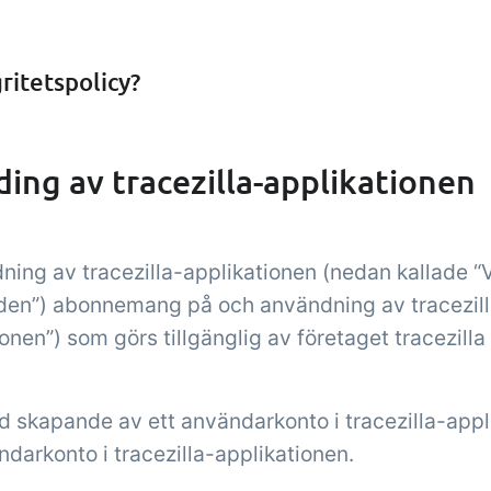
Tillägg
pgifter &
Power Pack
troller
Skapa din egen up
ritetspolicy?
av dokument och e
mottagningskontroll,
sidvisningar, data
peraturkontroller och
rapporter och in
iska kontrollpunkter
ding av tracezilla-applikationen
dashboard!
grerade i din
rhantering – helt digitalt
dning av tracezilla-applikationen (nedan kallade “V
den”) abonnemang på och användning av tracezill
ionen”) som görs tillgänglig av företaget tracezilla
id skapande av ett användarkonto i tracezilla-appli
darkonto i tracezilla-applikationen.