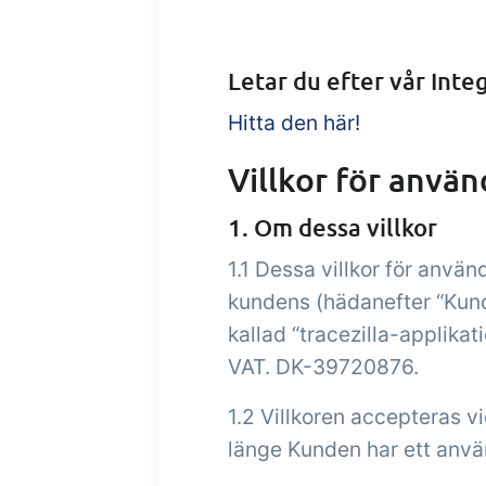
Tillägg
B2B Commerce
Up
Kon
B2B Commerce kan fungera
Letar du efter vår Integ
som en säljarportal,
Få 
Hitta den här!
leverantörsportal eller B2B-
tem
webbshop för dina kunder
krit
Villkor för använ
inte
1. Om dessa villkor
orde
1.1 Dessa villkor för använ
kundens (hädanefter “Kun
kallad “tracezilla-applikat
VAT. DK-39720876.
1.2 Villkoren accepteras v
länge Kunden har ett använ