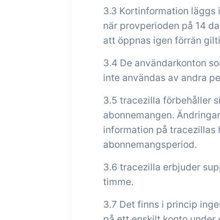
3.3 Kortinformation läggs 
när provperioden på 14 da
att öppnas igen förrän gilt
3.4 De användarkonton so
inte användas av andra pe
3.5 tracezilla förbehåller
abonnemangen. Ändringar i
information på tracezillas
abonnemangsperiod.
3.6 tracezilla erbjuder sup
timme.
3.7 Det finns i princip ing
på ett enskilt konto under 