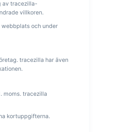
 av tracezilla-
ndrade villkoren.
las webbplats och under
retag. tracezilla har även
kationen.
l. moms. tracezilla
na kortuppgifterna.