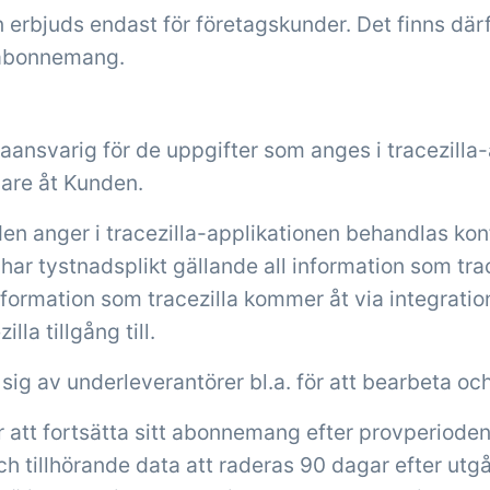
n erbjuds endast för företagskunder. Det finns därf
 abonnemang.
aansvarig för de uppgifter som anges i tracezilla-a
are åt Kunden.
n anger i tracezilla-applikationen behandlas konfi
 har tystnadsplikt gällande all information som tr
formation som tracezilla kommer åt via integratione
la tillgång till.
sig av underleverantörer bl.a. för att bearbeta och
 att fortsätta sitt abonnemang efter provperiode
 tillhörande data att raderas 90 dagar efter utg