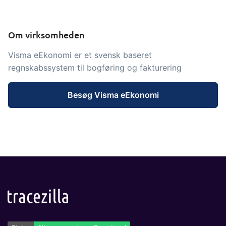
og labels, sidevisninger, dataudtræk,
rapporter og indlejrede dashboards!
Om virksomheden
Connect
Tilføjelse
Visma eEkonomi er et svensk baseret
Masser af muligheder for automatik og
regnskabssystem til bogføring og fakturering
tilpassede flows via udveksling af filer
og data med andre systemer og
Besøg Visma eEkonomi
enheder