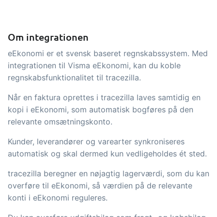
indtjening
API integration, brugerdefinerede
dokumenter m.m.
Få fuldt indblik i økonomien i
Om integrationen
forbindelse med handel og produktion
eEkonomi er et svensk baseret regnskabssystem. Med
Salg og indkøb
integrationen til Visma eEkonomi, kan du koble
regnskabsfunktionalitet til tracezilla.
Det skal være nemt at handle sammen.
Når en faktura oprettes i tracezilla laves samtidig en
Automatisér de mange opgaver
kopi i eEkonomi, som automatisk bogføres på den
forbundet med samhandel
relevante omsætningskonto.
Sporbarhed &
kvalitetsstyring
Kunder, leverandører og varearter synkroniseres
automatisk og skal dermed kun vedligeholdes ét sted.
Få fuld digital sporbarhed og
automatiseret kvalitetsstyring
tracezilla beregner en nøjagtig lagerværdi, som du kan
Certifikater og
overføre til eEkonomi, så værdien på de relevante
konti i eEkonomi reguleres.
økologiregnskab