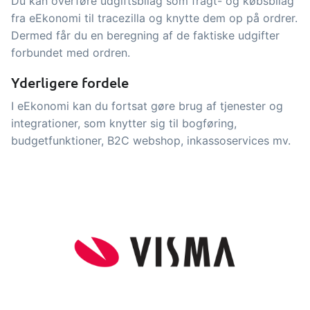
Du kan overføre udgiftsbilag som fragt- og købsbilag
tracezilla gør det nemt at drive en
fra eEkonomi til tracezilla og knytte dem op på ordrer.
bæredygtig og certificeret
Dermed får du en beregning af de faktiske udgifter
fødevarevirksomhed
forbundet med ordren.
Yderligere fordele
B2B Commerce
Tilføjelse
I eEkonomi kan du fortsat gøre brug af tjenester og
B2B Commerce kan fungere som
integrationer, som knytter sig til bogføring,
sælgerportal, leverandørportal eller
budgetfunktioner, B2C webshop, inkassoservices mv.
B2B webshop for dine kunder
Opgaver & kontroller
Tilføjelse
Få modtagekontrol, temperaturtjek og
kritiske kontrolpunkter integreret i din
ordrestyring - helt digitalt
Power Pack
Tilføjelse
Lav din egen opsætning af dokumenter