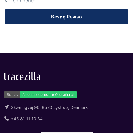
virksomheder.
og labels, sidevisninger, dataudtræk,
rapporter og indlejrede dashboards!
Besøg Reviso
Connect
Tilføjelse
Masser af muligheder for automatik og
tilpassede flows via udveksling af filer
og data med andre systemer og
enheder
Skæringvej 96, 8520 Lystrup, Denmark
+45 81 11 10 34