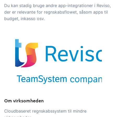
tracezilla gør det nemt at drive en
Du kan stadig bruge andre app-integrationer i Reviso,
bæredygtig og certificeret
der er relevante for regnskabsflowet, såsom apps til
fødevarevirksomhed
budget, inkasso osv.
B2B Commerce
Tilføjelse
B2B Commerce kan fungere som
sælgerportal, leverandørportal eller
B2B webshop for dine kunder
Opgaver & kontroller
Tilføjelse
Få modtagekontrol, temperaturtjek og
kritiske kontrolpunkter integreret i din
ordrestyring - helt digitalt
Om virksomheden
Power Pack
Tilføjelse
Cloudbaseret regnskabssystem til mindre
Lav din egen opsætning af dokumenter