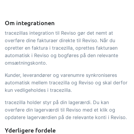
indtjening
API integration, brugerdefinerede
dokumenter m.m.
Få fuldt indblik i økonomien i
Om integrationen
forbindelse med handel og produktion
tracezillas integration til Reviso gør det nemt at
Salg og indkøb
overføre dine fakturaer direkte til Reviso. Når du
opretter en faktura i tracezilla, oprettes fakturaen
Det skal være nemt at handle sammen.
automatisk i Reviso og bogføres på den relevante
Automatisér de mange opgaver
omsætningskonto.
forbundet med samhandel
Kunder, leverandører og varenumre synkroniseres
Sporbarhed &
automatisk mellem tracezilla og Reviso og skal derfor
kvalitetsstyring
kun vedligeholdes i tracezilla.
Få fuld digital sporbarhed og
tracezilla holder styr på din lagerærdi. Du kan
automatiseret kvalitetsstyring
overføre din lagerværdi til Reviso med et klik og
Certifikater og
opdatere lagerværdien på de relevante konti i Reviso.
økologiregnskab
Yderligere fordele