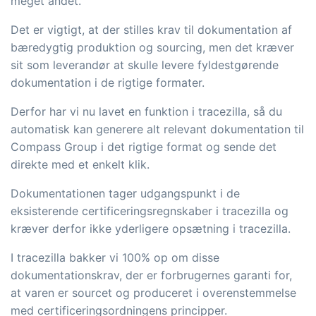
meget andet.
og labels, sidevisninger, dataudtræk,
rapporter og indlejrede dashboards!
Det er vigtigt, at der stilles krav til dokumentation af
bæredygtig produktion og sourcing, men det kræver
Connect
Tilføjelse
sit som leverandør at skulle levere fyldestgørende
Masser af muligheder for automatik og
dokumentation i de rigtige formater.
tilpassede flows via udveksling af filer
Derfor har vi nu lavet en funktion i tracezilla, så du
og data med andre systemer og
automatisk kan generere alt relevant dokumentation til
enheder
Compass Group i det rigtige format og sende det
direkte med et enkelt klik.
Dokumentationen tager udgangspunkt i de
eksisterende certificeringsregnskaber i tracezilla og
kræver derfor ikke yderligere opsætning i tracezilla.
I tracezilla bakker vi 100% op om disse
dokumentationskrav, der er forbrugernes garanti for,
at varen er sourcet og produceret i overenstemmelse
med certificeringsordningens principper.