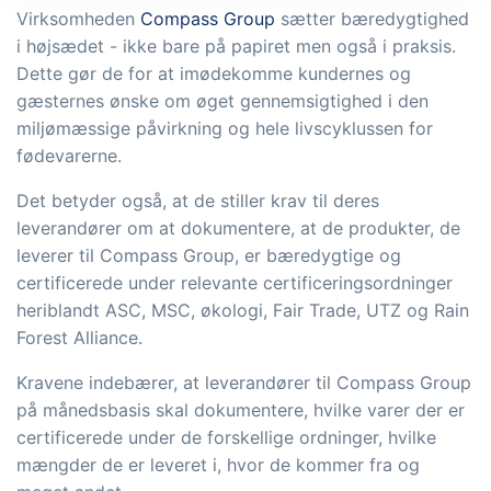
tracezilla gør det nemt at drive en
Virksomheden
Compass Group
sætter bæredygtighed
bæredygtig og certificeret
i højsædet - ikke bare på papiret men også i praksis.
fødevarevirksomhed
Dette gør de for at imødekomme kundernes og
gæsternes ønske om øget gennemsigtighed i den
miljømæssige påvirkning og hele livscyklussen for
B2B Commerce
Tilføjelse
fødevarerne.
B2B Commerce kan fungere som
Det betyder også, at de stiller krav til deres
sælgerportal, leverandørportal eller
leverandører om at dokumentere, at de produkter, de
B2B webshop for dine kunder
leverer til Compass Group, er bæredygtige og
certificerede under relevante certificeringsordninger
Opgaver & kontroller
Tilføjelse
heriblandt ASC, MSC, økologi, Fair Trade, UTZ og Rain
Få modtagekontrol, temperaturtjek og
Forest Alliance.
kritiske kontrolpunkter integreret i din
Kravene indebærer, at leverandører til Compass Group
ordrestyring - helt digitalt
på månedsbasis skal dokumentere, hvilke varer der er
Power Pack
Tilføjelse
certificerede under de forskellige ordninger, hvilke
mængder de er leveret i, hvor de kommer fra og
Lav din egen opsætning af dokumenter