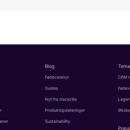
Blog
Tema
Fødevarenyt
CRM m
Guides
Fødev
Nyt fra tracezilla
Lager
r
Produktopdateringer
Økolo
aner
Sustainability
Popu