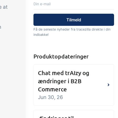
e at
Tilføjelse
Tilføjelse
Connect
tning af
Masser af muligheder for
m
Få de seneste nyheder fra tracezilla direkte i din
els,
automatik og tilpassede
indbakke!
audtræk,
flows via udveksling af filer
jrede
og data med andre systemer
Produktopdateringer
og enheder
Chat med trAIzy og
ændringer i B2B
Commerce
Jun 30, 26