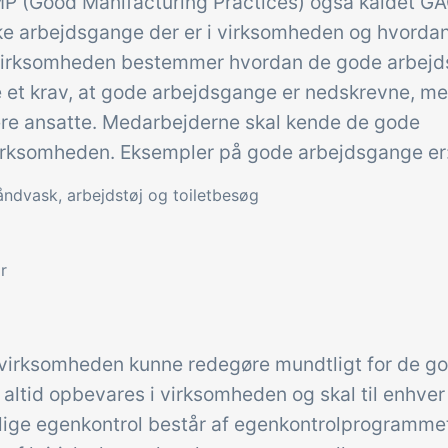
P (Good Manifacturing Practices) også kaldet G
vilke arbejdsgange der er i virksomheden og hvorda
. Virksomheden bestemmer hvordan de gode arbej
e et krav, at gode arbejdsgange er nedskrevne, me
lere ansatte. Medarbejderne skal kende de gode
virksomheden. Eksempler på gode arbejdsgange er
ndvask, arbejdstøj og toiletbesøg
r
 virksomheden kunne redegøre mundtligt for de g
 altid opbevares i virksomheden og skal til enhver 
tlige egenkontrol består af egenkontrolprogramme