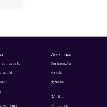
er
Virksomhed
ed tracezilla
Om tracezilla
arespild
Kontakt
værdi
Nyheder
gi
Gå til ...
lære emner
Log ind