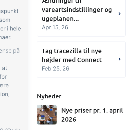
Ændringer til
vareartsindstillinger og
gspunkt
ugeplanen...
 som
Apr 15, 26
r i hele
maer.
Tag tracezilla til nye
rænse på
højder med Connect
 at
Feb 25, 26
for
være
ion,
Nyheder
Nye priser pr. 1. april
2026