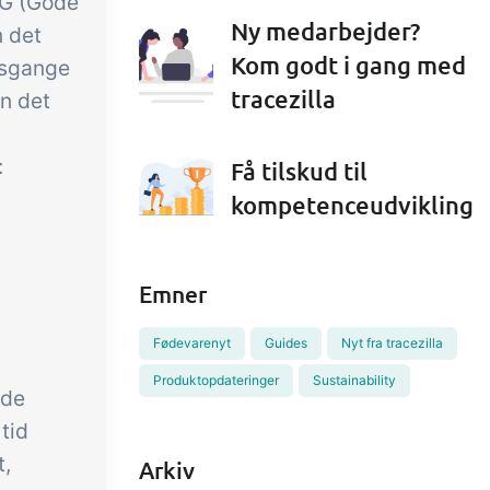
AG (Gode
Ny medarbejder?
n det
Kom godt i gang med
dsgange
tracezilla
n det
:
Få tilskud til
kompetenceudvikling
Emner
Fødevarenyt
Guides
Nyt fra tracezilla
Produktopdateringer
Sustainability
ode
tid
t,
Arkiv