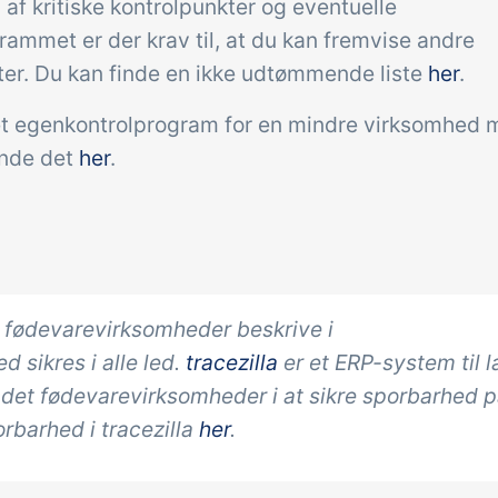
f kritiske kontrolpunkter og eventuelle
ammet er der krav til, at du kan fremvise andre
eter. Du kan finde en ikke udtømmende liste
her
.
 et egenkontrolprogram for en mindre virksomhed
inde det
her
.
 fødevarevirksomheder beskrive i
sikres i alle led.
tracezilla
er et ERP-system til l
ndet fødevarevirksomheder i at sikre sporbarhed 
rbarhed i tracezilla
her
.