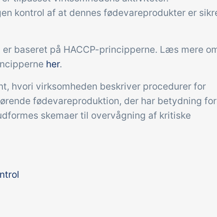
 kontrol af at dennes fødevareprodukter er sikr
Tilføjelse
gaver &
Power Pack
troller
Lav din egen opsæ
og er baseret på HACCP-principperne. Læs mere o
dokumenter og lab
modtagekontrol,
incipperne
her
.
sidevisninger, dat
peraturtjek og kritiske
, hvori virksomheden beskriver procedurer for
rapporter og indle
trolpunkter integreret i
rørende fødevareproduktion, der har betydning for
dashboards!
ordrestyring - helt
udformes skemaer til overvågning af kritiske
talt
ntrol