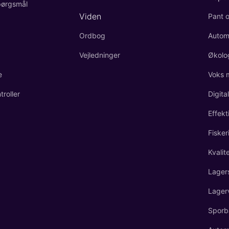
spørgsmål
Viden
Pant o
Ordbog
Autom
Vejledninger
Økolo
e
Voks 
roller
Digita
Effekt
Fisker
Kvalit
Lager
Lager
Sporb