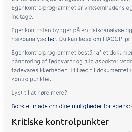
Egenkontrolprogrammet er virksomhedens egen
indtage.
Tilføjelse
B2B Commerce
Op
kon
B2B Commerce kan fungere
Egenkontrollen bygger på en risikoanalyse 
som sælgerportal,
Få 
risikoanalyse
her
. Du kan læse om HACCP-pr
leverandørportal eller B2B
tem
Egenkontrolprogrammet består af et dokument
webshop for dine kunder
kon
håndtering af fødevarer og alle aspekter ved
din 
fødevaresikkerheden. I tillæg til dokumentet 
digi
kontrolpunkter.
Lyst til at høre mere?
Book et møde om dine muligheder for egenko
Kritiske kontrolpunkter