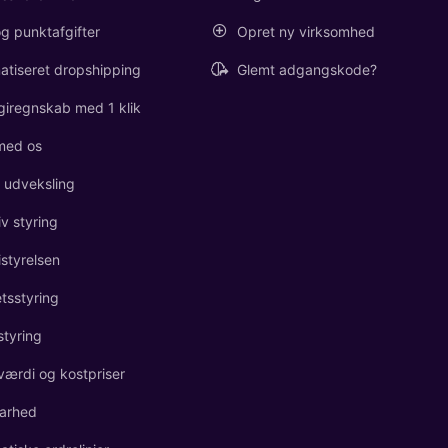
g punktafgifter
Opret ny virksomhed
atiseret dropshipping
Glemt adgangskode?
giregnskab med 1 klik
med os
l udveksling
iv styring
istyrelsen
etsstyring
styring
værdi og kostpriser
arhed