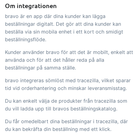
Om integrationen
API integration, anpassade mallar m.m.
med handel och produktion
bravo är en app där dina kunder kan lägga
Försäljning & Inköp
beställningar digitalt. Det gör att dina kunder kan
beställa via sin mobila enhet i ett kort och smidigt
Automatisera de många uppgifter som
beställningsflöde.
är förknippade med handel
Spårbarhet &
Kunder använder bravo för att det är mobilt, enkelt att
använda och för att det håller reda på alla
Kvalitetshantering
beställningar på samma ställe.
Få komplett digital spårbarhet och
bravo integreras sömlöst med tracezilla, vilket sparar
automatiserad kvalitetshantering
tid vid orderhantering och minskar leveransmisstag.
Certifikat & Hållbarhet
Du kan enkelt välja de produkter från tracezilla som
Vi gör det enkelt att driva ett hållbart
du vill ladda upp till bravos beställningskatalog.
och certifierat livsmedelsföretag
Du får omedelbart dina beställningar i tracezilla, där
du kan bekräfta din beställning med ett klick.
B2B Commerce
Tillägg