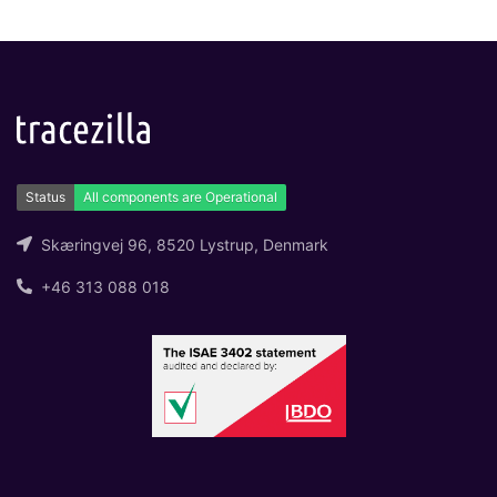
med utbyte av filer och data mellan
tracezilla och externa system och
enheter.
Skæringvej 96, 8520 Lystrup, Denmark
+46 313 088 018