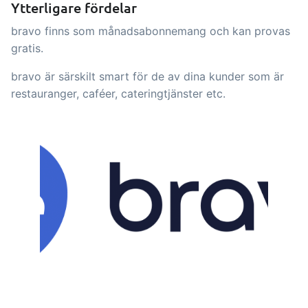
Ytterligare fördelar
B2B Commerce kan fungera som en
bravo finns som månadsabonnemang och kan provas
säljarportal, leverantörsportal eller
gratis.
B2B-webbshop för dina kunder
bravo är särskilt smart för de av dina kunder som är
Uppgifter & Kontroller
Tillägg
restauranger, caféer, cateringtjänster etc.
Få mottagningskontroll,
temperaturkontroller och kritiska
kontrollpunkter integrerade i din
orderhantering – helt digitalt
Power Pack
Tillägg
Skapa din egen uppsättning av
dokument och etiketter, sidvisningar,
datautdrag, rapporter och inbäddad
dashboard!
Connect
Tillägg
Connect erbjuder många alternativ för
automatisering och anpassade flöden