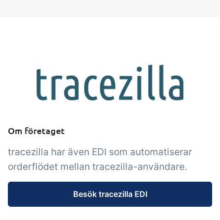
Tillägg
Tillägg
Connect
psättning
Connect erbjuder många
tiketter,
alternativ för automatisering
utdrag,
och anpassade flöden med
bäddad
utbyte av filer och data
mellan tracezilla och externa
system och enheter.
Om företaget
tracezilla har även EDI som automatiserar
orderflödet mellan tracezilla-användare.
Besök tracezilla EDI