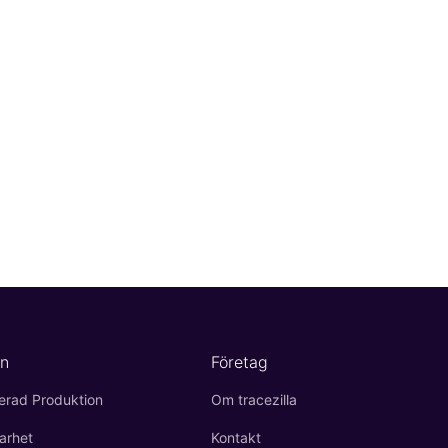
n
Företag
ierad Produktion
Om tracezilla
arhet
Kontakt