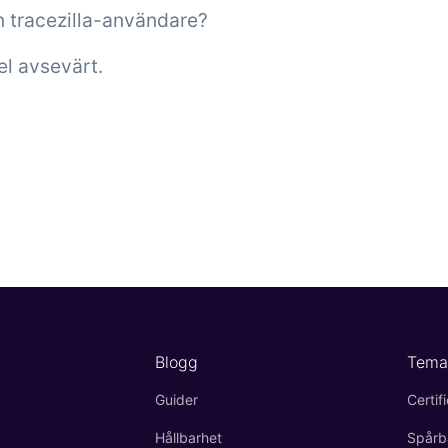
n tracezilla-användare?
el avsevärt.
Blogg
Tema
Guider
Certif
Hållbarhet
Spårb