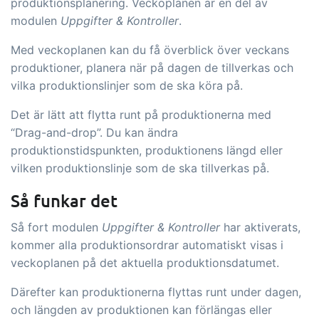
produktionsplanering. Veckoplanen är en del av
B2B Commerce kan fungera som en
modulen
Uppgifter & Kontroller
.
säljarportal, leverantörsportal eller
Med veckoplanen kan du få överblick över veckans
B2B-webbshop för dina kunder
produktioner, planera när på dagen de tillverkas och
Uppgifter & Kontroller
Tillägg
vilka produktionslinjer som de ska köra på.
Få mottagningskontroll,
Det är lätt att flytta runt på produktionerna med
temperaturkontroller och kritiska
“Drag-and-drop”. Du kan ändra
kontrollpunkter integrerade i din
produktionstidspunkten, produktionens längd eller
vilken produktionslinje som de ska tillverkas på.
orderhantering – helt digitalt
Power Pack
Tillägg
Så funkar det
Skapa din egen uppsättning av
dokument och etiketter, sidvisningar,
Så fort modulen
Uppgifter & Kontroller
har aktiverats,
datautdrag, rapporter och inbäddad
kommer alla produktionsordrar automatiskt visas i
veckoplanen på det aktuella produktionsdatumet.
dashboard!
Connect
Tillägg
Därefter kan produktionerna flyttas runt under dagen,
Connect erbjuder många alternativ för
och längden av produktionen kan förlängas eller
automatisering och anpassade flöden