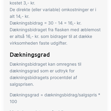
tracezilla gør det nemt at drive en
kostet 3,- kr.
bæredygtig og certificeret
De direkte (eller variable) omkostninger er i
fødevarevirksomhed
alt 14,- kr.
Dækningsbidrag = 30 - 14 = 16,- kr.
Dækningsbidraget fra flasken med æblemost
B2B Commerce
Tilføjelse
er altså 16,- kr. som bidrager til at dække
B2B Commerce kan fungere som
virksomheden faste udgifter.
sælgerportal, leverandørportal eller
Dækningsgrad
B2B webshop for dine kunder
Dækningsbidraget kan omregnes til
Opgaver & kontroller
Tilføjelse
dækningsgrad som er udtryk for
Få modtagekontrol, temperaturtjek og
dækningsbidragets procentdel af
kritiske kontrolpunkter integreret i din
salgsprisen.
ordrestyring - helt digitalt
Dækningsgrad = dækningsbidrag/salgspris *
Power Pack
Tilføjelse
100
Lav din egen opsætning af dokumenter