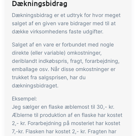
Dækningsbidrag
indtjening
API integration, brugerdefinerede
Dækningsbidrag er et udtryk for hvor meget
dokumenter m.m.
Få fuldt indblik i økonomien i
salget af en given vare bidrager med til at
forbindelse med handel og produktion
dække virksomhedens faste udgifter.
Salg og indkøb
Salget af en vare er forbundet med nogle
direkte (eller variable) omkostninger,
Det skal være nemt at handle sammen.
deriblandt indkøbspris, fragt, forarbejdning,
Automatisér de mange opgaver
emballage osv. Når disse omkostninger er
forbundet med samhandel
trukket fra salgsprisen, har du
Sporbarhed &
dækningsbidraget.
kvalitetsstyring
Eksempel:
Få fuld digital sporbarhed og
Jeg sælger en flaske æblemost til 30,- kr.
automatiseret kvalitetsstyring
Æblerne til produktion af en flaske har kostet
Certifikater og
2,- kr. Forarbejdning på mosteriet har kostet
økologiregnskab
7,-kr. Flasken har kostet 2,- kr. Fragten har