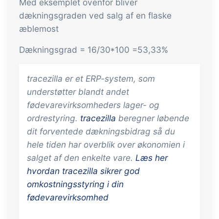
Med eksemplet ovenfor bliver
og labels, sidevisninger, dataudtræk,
dækningsgraden ved salg af en flaske
rapporter og indlejrede dashboards!
æblemost
Connect
Tilføjelse
Dækningsgrad = 16/30*100 =53,33%
Masser af muligheder for automatik og
tilpassede flows via udveksling af filer
tracezilla er et ERP-system, som
og data med andre systemer og
understøtter blandt andet
enheder
fødevarevirksomheders lager- og
ordrestyring.
tracezilla
beregner løbende
dit forventede dækningsbidrag så du
hele tiden har overblik over økonomien i
salget af den enkelte vare.
Læs her
hvordan tracezilla sikrer god
omkostningsstyring i din
fødevarevirksomhed