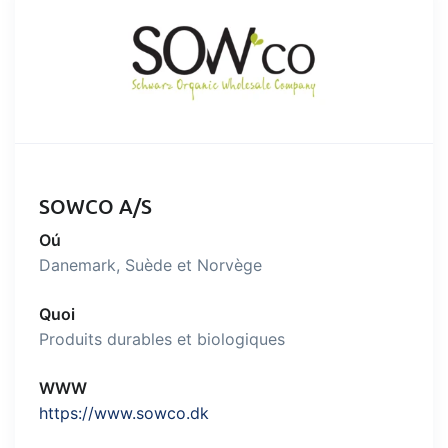
Coûts & Revenus
Tech docs
Obtenez un aperçu complet des
Intégration d’API, personnalisation de
aspects financiers du commerce et de
documents et plus encore.
la production
Gestion des ventes et
des achats
SOWCO A/S
Automatisez les nombreuses tâches
Oú
associées aux échanges commerciaux
Danemark, Suède et Norvège
Traçabilité & Gestion de
la Qualité
Quoi
Produits durables et biologiques
Bénéficiez d'une traçabilité complète et
d'une gestion de la qualité entièrement
WWW
automatique
https://www.sowco.dk
Certificats & Durabilité