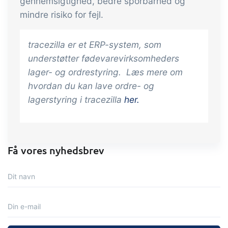
gennemsigtighed, bedre sporbarhed og
og labels, sidevisninger, dataudtræk,
mindre risiko for fejl.
rapporter og indlejrede dashboards!
Connect
Tilføjelse
tracezilla er et ERP-system, som
understøtter fødevarevirksomheders
Masser af muligheder for automatik og
lager- og ordrestyring. Læs mere om
tilpassede flows via udveksling af filer
hvordan du kan lave ordre- og
og data med andre systemer og
lagerstyring i tracezilla
her.
enheder
Få vores nyhedsbrev