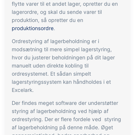
tracezilla gør det nemt at drive en
flytte varer til et andet lager, opretter du en
bæredygtig og certificeret
lagerordre, og skal du sende varer til
fødevarevirksomhed
produktion, så opretter du en
produktionsordre
.
B2B Commerce
Tilføjelse
Ordrestyring af lagerbeholdning er i
modsætning til mere simpel lagerstyring,
B2B Commerce kan fungere som
hvor du justerer beholdningen på dit lager
sælgerportal, leverandørportal eller
manuelt uden direkte kobling til
B2B webshop for dine kunder
ordresystemet. Et sådan simpelt
Opgaver & kontroller
Tilføjelse
lagerstyringssystem kan håndholdes i et
Excelark.
Få modtagekontrol, temperaturtjek og
kritiske kontrolpunkter integreret i din
Der findes meget software der understøtter
ordrestyring - helt digitalt
styring af lagerbeholdning ved hjælp af
Power Pack
Tilføjelse
ordrestyring. Der er flere fordele ved styring
af lagerbeholdning på denne måde. Øget
Lav din egen opsætning af dokumenter