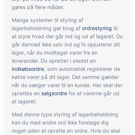
indtjening
API integration, brugerdefinerede
gøres på flere måder.
dokumenter m.m.
Få fuldt indblik i økonomien i
Mange systemer til styring af
forbindelse med handel og produktion
lagerbeholdning gør brug af
ordrestyring
til
at styre hvad der går ind og ud af lageret. Du
Salg og indkøb
går dermed ikke selv ind og fx opjusterer dit
Det skal være nemt at handle sammen.
lager, når du modtager varer fra en
leverandør. Du opretter i stedet en
Automatisér de mange opgaver
indkøbsordre
, som automatisk registrerer de
forbundet med samhandel
købte varer på dit lager. Det samme gælder
Sporbarhed &
når du sælger varer til en kunde. Her skal der
kvalitetsstyring
oprettes en
salgsordre
for at varerne går ud
Få fuld digital sporbarhed og
at lageret.
automatiseret kvalitetsstyring
Med denne type styring af lagerbeholdning
Certifikater og
kan du med andre ord ikke foretage dig
økologiregnskab
noget uden at oprette en ordre. Hvis du skal