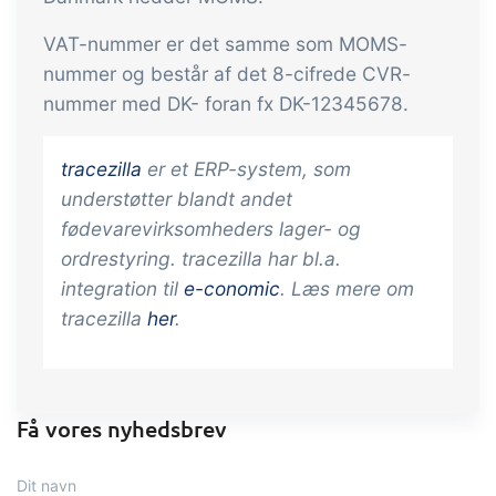
indtjening
API integration, brugerdefinerede
VAT-nummer er det samme som MOMS-
dokumenter m.m.
Få fuldt indblik i økonomien i
nummer og består af det 8-cifrede CVR-
forbindelse med handel og produktion
nummer med DK- foran fx DK-12345678.
Salg og indkøb
tracezilla
er et ERP-system, som
Det skal være nemt at handle sammen.
understøtter blandt andet
Automatisér de mange opgaver
fødevarevirksomheders lager- og
forbundet med samhandel
ordrestyring. tracezilla har bl.a.
Sporbarhed &
integration til
e-conomic
. Læs mere om
kvalitetsstyring
tracezilla
her
.
Få fuld digital sporbarhed og
automatiseret kvalitetsstyring
Certifikater og
Få vores nyhedsbrev
økologiregnskab