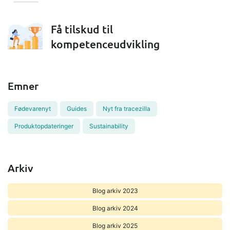
Få tilskud til
kompetenceudvikling
Emner
Fødevarenyt
Guides
Nyt fra tracezilla
Produktopdateringer
Sustainability
Arkiv
Blog arkiv 2023
Blog arkiv 2024
Blog arkiv 2025