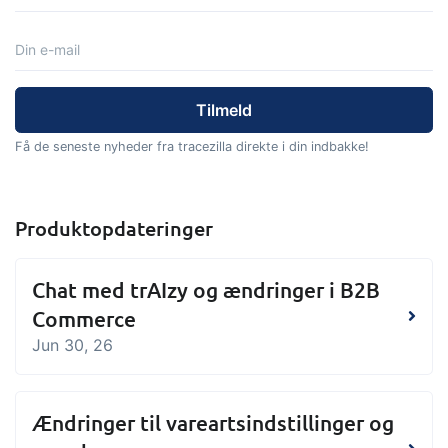
tracezilla gør det nemt at drive en
bæredygtig og certificeret
fødevarevirksomhed
B2B Commerce
Tilføjelse
Få de seneste nyheder fra tracezilla direkte i din indbakke!
B2B Commerce kan fungere som
sælgerportal, leverandørportal eller
B2B webshop for dine kunder
Produktopdateringer
Opgaver & kontroller
Tilføjelse
Chat med trAIzy og ændringer i B2B
Få modtagekontrol, temperaturtjek og
Commerce
kritiske kontrolpunkter integreret i din
Jun 30, 26
ordrestyring - helt digitalt
Power Pack
Tilføjelse
Ændringer til vareartsindstillinger og
Lav din egen opsætning af dokumenter