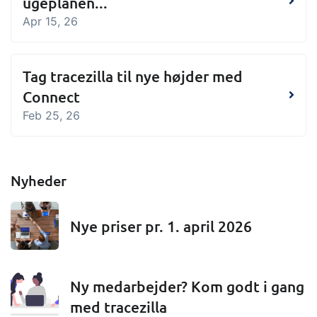
ugeplanen...
og labels, sidevisninger, dataudtræk,
Apr 15, 26
rapporter og indlejrede dashboards!
Connect
Tilføjelse
Tag tracezilla til nye højder med
Masser af muligheder for automatik og
Connect
tilpassede flows via udveksling af filer
Feb 25, 26
og data med andre systemer og
enheder
Nyheder
Nye priser pr. 1. april 2026
Ny medarbejder? Kom godt i gang
med tracezilla