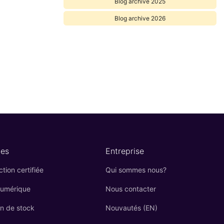
Blog archive 2025
Blog archive 2026
es
Entreprise
tion certifiée
Qui sommes nous?
numérique
Nous contacter
on de stock
Nouvautés (EN)