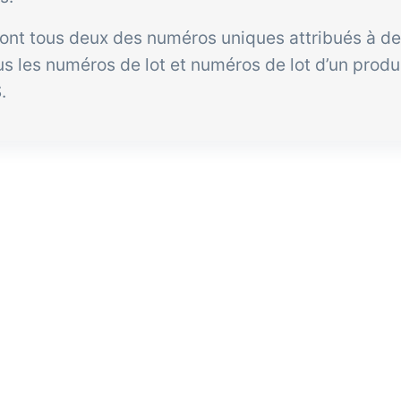
ont tous deux des numéros uniques attribués à de
Extension
utique en
s les numéros de lot et numéros de lot d’un produ
ne B2B /
.
trée
mmerciale
al de vente B2B pour vos
nts et agents
merciaux basé sur les
nées dans tracezilla.