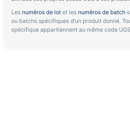
Les
numéros de lot
et les
numéros de batch
s
Extension
Tâches et
Bo
ou batchs spécifiques d’un produit donné. Tou
contrôles
lig
spécifique appartiennent au même code UGS
en
Vous permet de gérer les
co
tâches et les contrôles
automatiques. Collaborez
Can
efficacement sur les tâches,
clie
l'auto-inspection et la
com
planification.
don