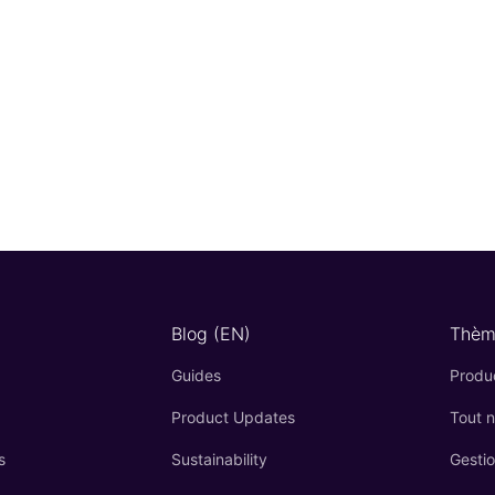
Blog (EN)
Thèm
Guides
Produc
Product Updates
Tout 
s
Sustainability
Gesti