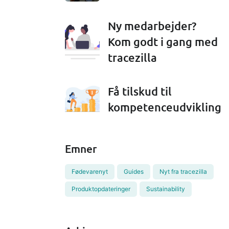
Ny medarbejder?
Kom godt i gang med
tracezilla
Få tilskud til
kompetenceudvikling
Emner
Fødevarenyt
Guides
Nyt fra tracezilla
Produktopdateringer
Sustainability