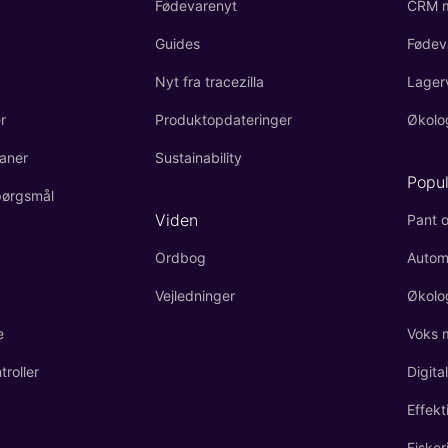
Fødevarenyt
CRM m
Guides
Fødev
Nyt fra tracezilla
Lager
r
Produktopdateringer
Økolo
aner
Sustainability
Popu
spørgsmål
Viden
Pant o
Ordbog
Autom
Vejledninger
Økolo
e
Voks 
roller
Digita
Effekt
Fisker