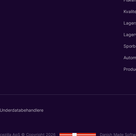
Kvalit
Lager
Lager
Sporb
Automa
Produ
Underdatabehandlere
acezilla ApS © Copyright 2026
Danish Made Softw