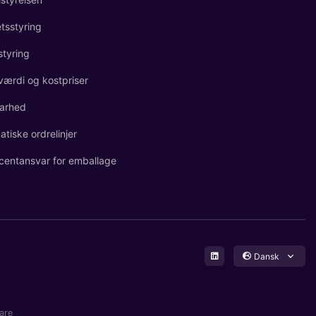
etsstyring
styring
værdi og kostpriser
arhed
tiske ordrelinjer
centansvar for emballage
Dansk
are