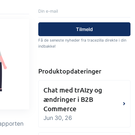
Tilføjelse
Tilføjelse
Connect
tning af
Masser af muligheder for
els,
automatik og tilpassede
Få de seneste nyheder fra tracezilla direkte i din
audtræk,
flows via udveksling af filer
indbakke!
jrede
og data med andre systemer
og enheder
Produktopdateringer
Chat med trAIzy og
ændringer i B2B
Commerce
Jun 30, 26
rapporten