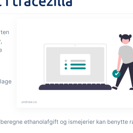
 tracezilla
Tilføjelse
gaver &
Power Pack
troller
Lav din egen opsæ
rten
dokumenter og lab
modtagekontrol,
,
sidevisninger, dat
peraturtjek og kritiske
e
rapporter og indle
trolpunkter integreret i
dashboards!
ordrestyring - helt
talt
llage
undraw.co
t beregne ethanolafgift og ismejerier kan benytte 