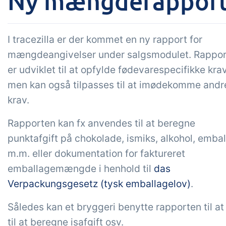
Ny mængderapport i
Tilføjelse
B2B Commerce
Op
I tracezilla er der kommet en ny rapport for
kon
B2B Commerce kan fungere
mængdeangivelser under salgsmodulet. Rappo
som sælgerportal,
Få 
er udviklet til at opfylde fødevarespecifikke krav
leverandørportal eller B2B
tem
men kan også tilpasses til at imødekomme andr
webshop for dine kunder
kon
krav.
din 
digi
Rapporten kan fx anvendes til at beregne
punktafgift på chokolade, ismiks, alkohol, emba
m.m. eller dokumentation for faktureret
emballagemængde i henhold til
das
Verpackungsgesetz (tysk emballagelov)
.
Således kan et bryggeri benytte rapporten til a
til at beregne isafgift osv.