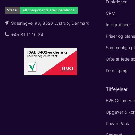
Funktioner
CRM
Skæringvej 96, 8520 Lystrup, Denmark
Integrationer
+45 81 11 10 34
Priser og plane
Sammenlign pl
Ofte stillede 
Kom i gang
Tilføjelser
B2B Commerc
Opgaver & kont
Power Pack
Connect