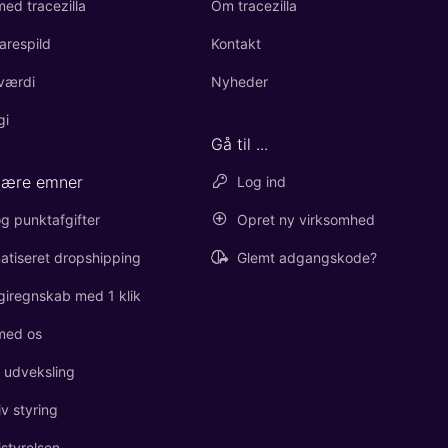
ed tracezilla
Om tracezilla
arespild
Kontakt
værdi
Nyheder
gi
Gå til ...
lære emner
Log ind
g punktafgifter
Opret ny virksomhed
atiseret dropshipping
Glemt adgangskode?
giregnskab med 1 klik
med os
l udveksling
iv styring
istyrelsen