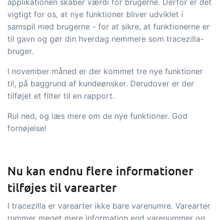
tracezilla gør det nemt at drive en
applikationen skaber værdi for brugerne. Derfor er det
vigtigt for os, at nye funktioner bliver udviklet i
bæredygtig og certificeret
samspil med brugerne - for at sikre, at funktionerne er
fødevarevirksomhed
til gavn og gør din hverdag nemmere som tracezilla-
bruger.
B2B Commerce
Tilføjelse
I november måned er der kommet tre nye funktioner
B2B Commerce kan fungere som
til, på baggrund af kundeønsker. Derudover er der
sælgerportal, leverandørportal eller
tilføjet et filter til en rapport.
B2B webshop for dine kunder
Rul ned, og læs mere om de nye funktioner. God
Opgaver & kontroller
Tilføjelse
fornøjelse!
Få modtagekontrol, temperaturtjek og
kritiske kontrolpunkter integreret i din
Nu kan endnu flere informationer
ordrestyring - helt digitalt
tilføjes til varearter
Power Pack
Tilføjelse
I tracezilla er varearter ikke bare varenumre. Varearter
Lav din egen opsætning af dokumenter
rummer meget mere information end varenummer og