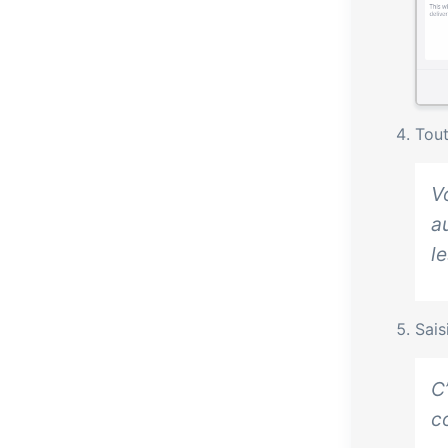
Tout
V
a
l
Sais
C
c