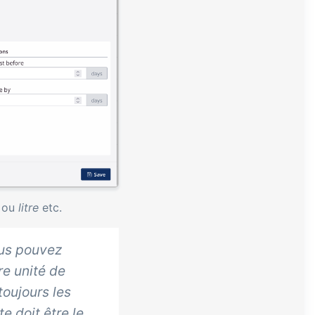
ou
litre
etc.
ous pouvez
re unité de
oujours les
e doit être le