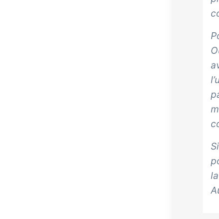
co
P
O
a
l
p
m
co
S
p
l
A