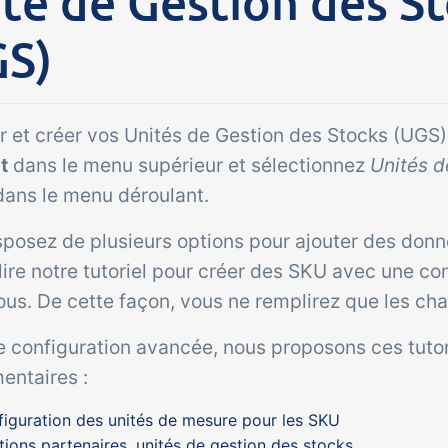
té de Gestion des S
GS)
Extension
utique en
ne B2B /
trée
r et créer vos Unités de Gestion des Stocks (UGS),
mmerciale
t
dans le menu supérieur et sélectionnez
Unités d
al de vente B2B pour vos
ans le menu déroulant.
nts et agents
sposez de plusieurs options pour ajouter des don
merciaux basé sur les
ire notre tutoriel pour créer des SKU avec une co
nées dans tracezilla.
ous. De cette façon, vous ne remplirez que les ch
e configuration avancée, nous proposons ces tutor
entaires :
iguration des unités de mesure pour les SKU
tions partenaires, unités de gestion des stocks