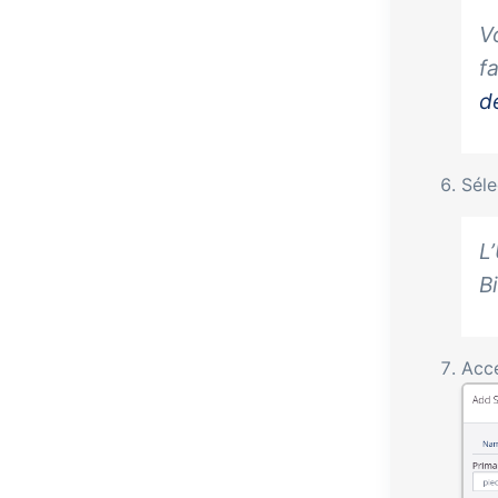
V
f
d
Séle
L
Bi
Accé