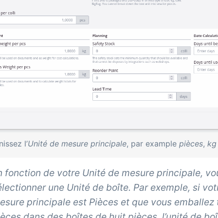
nissez l’
Unité de mesure principale
, par example
pièces
,
kg
n fonction de votre
Unité de mesure principale
, v
électionner une
Unité de boîte
. Par exemple, si vot
esure principale est
Pièces
et que vous emballez t
ièces dans des boîtes de huit pièces, l’unité de boît