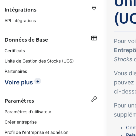
Uni
Intégrations
(U
Extension
Tâches et
Bo
API intégrations
contrôles
lig
en
Vous permet de gérer les
Données de Base
Pour voi
co
tâches et les contrôles
Entrepô
Certificats
automatiques. Collaborez
Can
Stocks
d
Unité de Gestion des Stocks (UGS)
efficacement sur les tâches,
clie
Partenaires
l'auto-inspection et la
Vous di
com
planification.
+
Voire plus
pouvez l
don
ci-dess
Paramètres
Pour un
Paramètres d'utilisateur
supplém
Créer entreprise
Conf
Profil de l'entreprise et adhésion
Rela