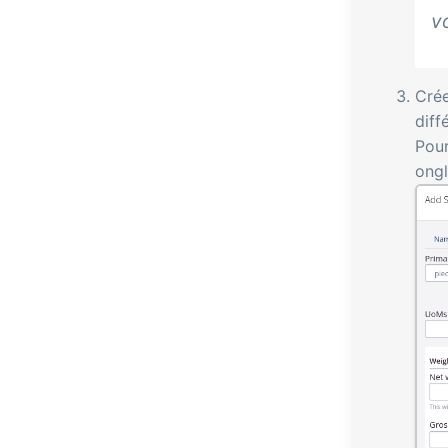
v
Crée
diff
Pour
ong