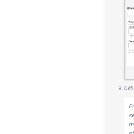
Défi
E
s
m
p