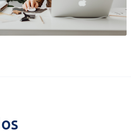
Añadir
Añadir
Connect
custom
Connect provides lots of
ts and
options for automation and
, data
customized flows with the
s and
exchange of files and data
ards!
between tracezilla and
external systems and
devices
dos