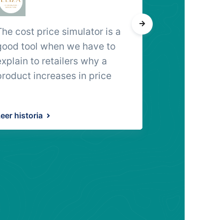
The cost price simulator is a
A single, in
good tool when we have to
tracezilla do
explain to retailers why a
really great
product increases in price
eer historia
Leer historia