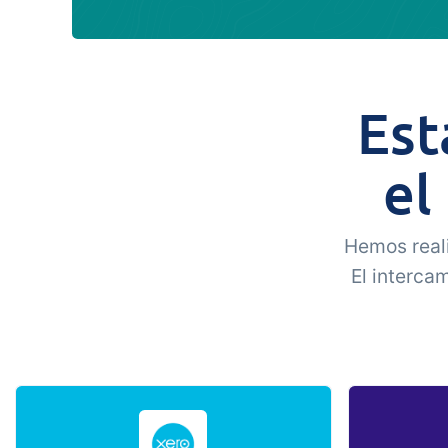
Est
el
Hemos reali
El interca