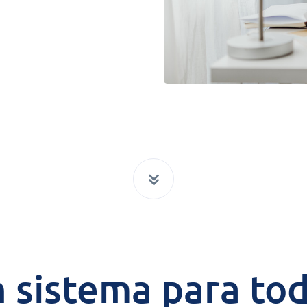
Añadir
sks &
Power Pack
ntrols
Create your own 
setup of documen
 acceptance control,
labels, page views
perature checks and
extraction, report
ical control points
embedded dashbo
grated digitally into your
er management
 sistema para to