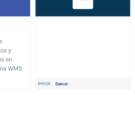
e
os y
os en
tema WMS
Datcol