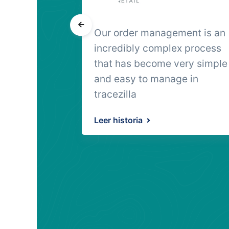
 to
Our order management is an
 food
incredibly complex process
t on the
that has become very simple
hat was the
and easy to manage in
tracezilla
Leer historia