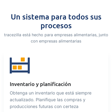
alimentarias certificadas y sostenibles
Un sistema para todos sus
procesos
B2B Commerce
Añadir
B2B Commerce can function as a seller
tracezilla está hecho para empresas alimentarias, junto
portal, supplier portal or B2B webshop
con empresas alimentarias
for your customers
Tasks & Controls
Añadir
Get acceptance control, temperature
checks and critical control points
integrated digitally into your order
Inventario y planificación
management
Power Pack
Añadir
Obtenga un inventario que está siempre
actualizado. Planifique las compras y
Create your own custom setup of
producciones futuras con certeza
documents and labels, page views,