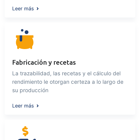
data extraction, reports and
Leer más
embedded dashboards!
Connect
Añadir
Connect provides lots of options for
automation and customized flows with
the exchange of files and data between
tracezilla and external systems and
Fabricación y recetas
devices
La trazabilidad, las recetas y el cálculo del
rendimiento le otorgan certeza a lo largo de
su producción
Leer más