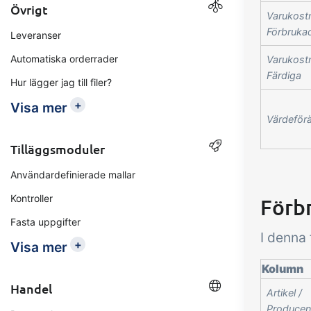
Övrigt
Varukost
Förbruka
Leveranser
Automatiska orderrader
Varukost
Färdiga
Hur lägger jag till filer?
+
Visa mer
Värdeför
Tilläggsmoduler
Användardefinierade mallar
Kontroller
Förb
Fasta uppgifter
I denna 
+
Visa mer
Kolumn
Handel
Artikel /
Producen