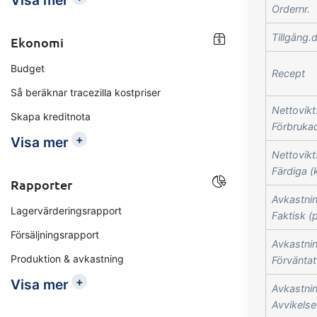
Visa mer
Ordernr.
Tillgäng.
Ekonomi
Budget
Recept
Så beräknar tracezilla kostpriser
Nettovikt
Skapa kreditnota
Förbrukad
+
Visa mer
Nettovikt
Färdiga (
Rapporter
Avkastnin
Lagervärderingsrapport
Faktisk (
Försäljningsrapport
Avkastnin
Produktion & avkastning
Förväntat
+
Visa mer
Avkastnin
Avvikelse