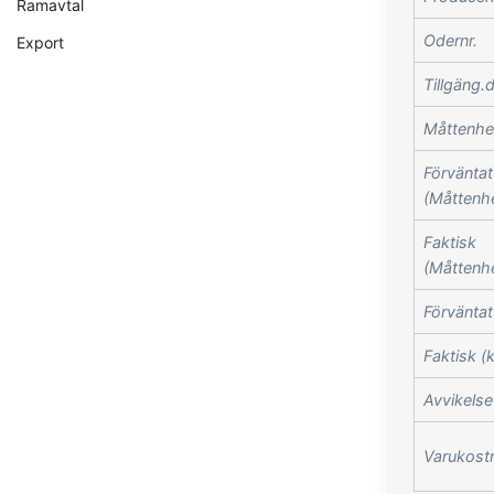
Ramavtal
Odernr.
Export
Tillgäng.
Måttenhe
Förväntat
(Måttenh
Faktisk
(Måttenh
Förväntat
Faktisk (
Avvikelse
Varukost