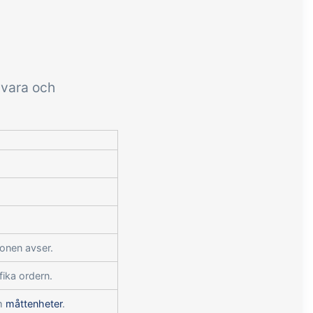
gvara och
onen avser.
fika ordern.
om
måttenheter
.