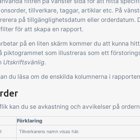
nvända filtren på vänster sida för att hitta specif
onsorder, tillverkare, taggar, artiklar etc. På väns
trerera på tillgänglighetsdatum eller orderdatum.
 filter för att skapa en rapport.
rbetar på en liten skärm kommer du att kunna hitt
å piktogrammet som illustreras som ett förstoring
n
Utskriftsvänlig
.
an du läsa om de enskilda kolumnerna i rapporte
rder
flik kan du se avkastning och avvikelser på ordern
Förklaring
t
Tillverkarens namn visas här.