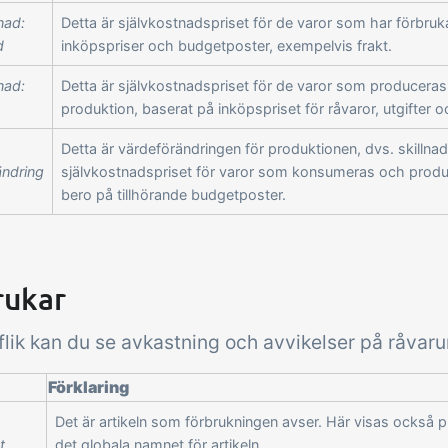
nad:
Detta är självkostnadspriset för de varor som har förbruk
d
inköpspriser och budgetposter, exempelvis frakt.
nad:
Detta är självkostnadspriset för de varor som produceras 
produktion, baserat på inköpspriset för råvaror, utgifter 
Detta är värdeförändringen för produktionen, dvs. skillna
ändring
självkostnadspriset för varor som konsumeras och produ
bero på tillhörande budgetposter.
rukar
flik kan du se avkastning och avvikelser på råvaru
Förklaring
Det är artikeln som förbrukningen avser. Här visas också
t
det globala namnet för artikeln.