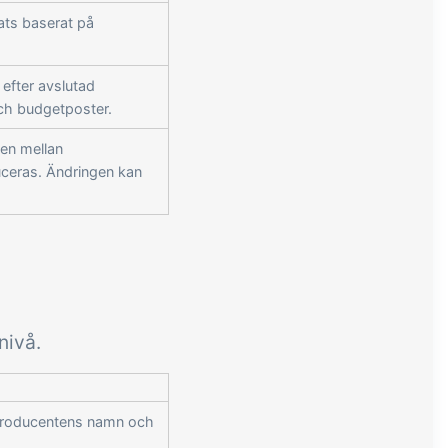
ats baserat på
efter avslutad
och budgetposter.
den mellan
ceras. Ändringen kan
nivå.
 producentens namn och