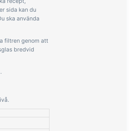
ika recept,
ter sida kan du
 Du ska använda
a filtren genom att
sglas bredvid
n.
ivå.