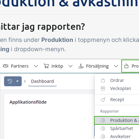
duktion & avkastni
Tillägg
pgifter &
Power Pack
troller
Skapa din egen up
ittar jag rapporten?
av dokument och e
mottagningskontroll,
sidvisningar, data
en finns under
Produktion
i toppmenyn och klick
peraturkontroller och
rapporter och in
iska kontrollpunkter
ing
i dropdown-menyn.
dashboard!
grerade i din
rhantering – helt digitalt