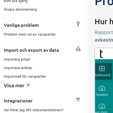
Pro
Kom bra igång
Tillägg
B2B Commerce
Up
Skapa abonnemang
Kon
B2B Commerce kan fungera
Hur h
som en säljarportal,
Vanliga problem
Få 
leverantörsportal eller B2B-
Rapport
tem
Problem med val av varupartier
webbshop för dina kunder
krit
avkastn
inte
Import och export av data
orde
Importera priser
Importera artiklar
Importmall för varupartier
+
Visa mer
Integrationer
Var hittar jag API-dokumentationen?