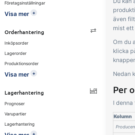
Du kan a
Företagsinställningar
produkti
+
Visa mer
även fil
mist ett
Orderhantering
Om du a
Inköpsorder
klicka p
Lagerorder
knappe
Produktionsorder
+
Nedan k
Visa mer
Per o
Lagerhantering
I denna 
Prognoser
Varupartier
Kolumn
Lagerhantering
Producen
+