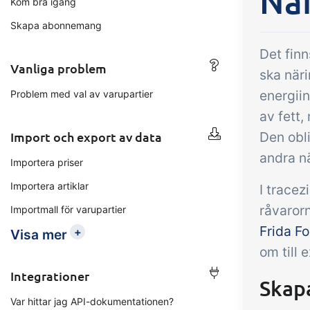
När
Kom bra igång
Tillägg
B2B Commerce
Up
Skapa abonnemang
Kon
B2B Commerce kan fungera
Det fin
som en säljarportal,
Vanliga problem
Få 
ska näri
leverantörsportal eller B2B-
tem
energiin
Problem med val av varupartier
webbshop för dina kunder
krit
av fett,
inte
Import och export av data
Den obl
orde
andra nä
Importera priser
Importera artiklar
I tracez
råvaror
Importmall för varupartier
Frida F
+
Visa mer
om till 
Integrationer
Skapa
Var hittar jag API-dokumentationen?