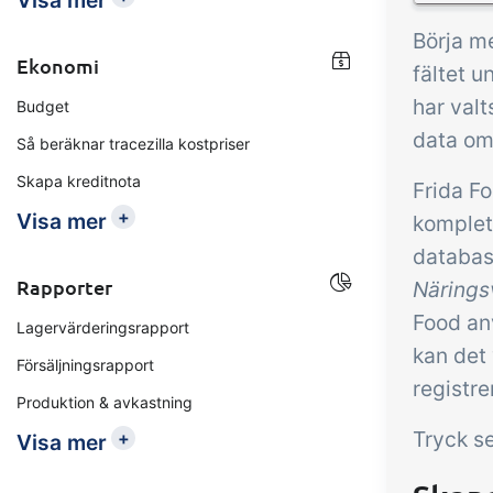
Visa mer
Börja me
Ekonomi
fältet 
har val
Budget
data om 
Så beräknar tracezilla kostpriser
Skapa kreditnota
Frida Fo
+
Visa mer
komplett
database
Rapporter
Närings
Food an
Lagervärderingsrapport
kan det 
Försäljningsrapport
registre
Produktion & avkastning
Tryck s
+
Visa mer