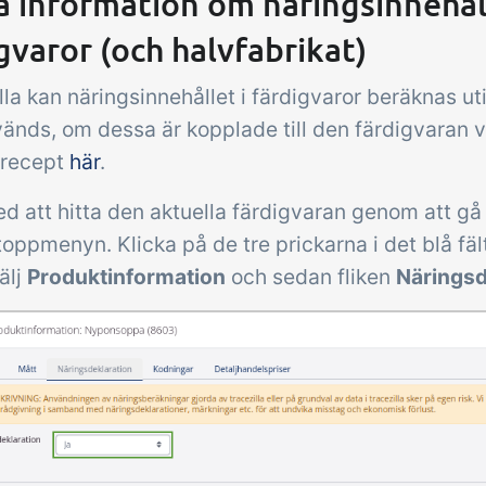
 information om näringsinnehåll
gvaror (och halvfabrikat)
illa kan näringsinnehållet i färdigvaror beräknas ut
nds, om dessa är kopplade till den färdigvaran vi
 recept
här
.
d att hitta den aktuella färdigvaran genom att gå 
toppmenyn. Klicka på de tre prickarna i det blå fälte
älj
Produktinformation
och sedan fliken
Näringsd