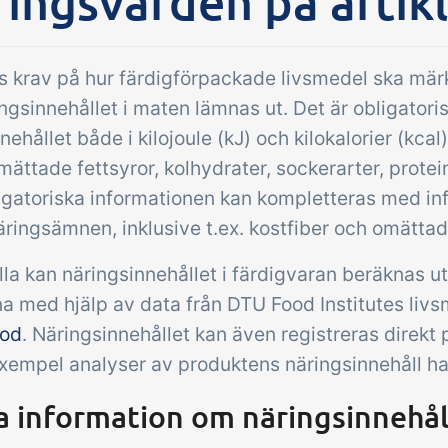
ingsvärden på artikl
Tillägg
pgifter &
Power Pack
troller
Skapa din egen up
ns krav på hur färdigförpackade livsmedel ska mär
av dokument och e
mottagningskontroll,
ngsinnehållet i maten lämnas ut. Det är obligatori
sidvisningar, data
peraturkontroller och
nehållet både i kilojoule (kJ) och kilokalorier (kcal
rapporter och in
iska kontrollpunkter
 mättade fettsyror, kolhydrater, sockerarter, protei
dashboard!
grerade i din
igatoriska informationen kan kompletteras med i
rhantering – helt digitalt
ringsämnen, inklusive t.ex. kostfiber och omättade
illa kan näringsinnehållet i färdigvaran beräknas 
na med hjälp av data från DTU Food Institutes liv
ood
. Näringsinnehållet kan även registreras direkt 
exempel analyser av produktens näringsinnehåll har
 information om näringsinnehåll