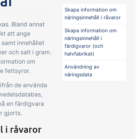
ar
Tillägg
Tillägg
Connect
Skapa information om
näringsinnehåll i råvaror
psättning
Connect erbjuder många
kas. Bland annat
tiketter,
alternativ för automatisering
Skapa information om
skt att ange
näringsinnehåll i
utdrag,
och anpassade flöden med
) samt innehållet
färdigvaror (och
bäddad
utbyte av filer och data
ner och salt i gram.
halvfabrikat)
mellan tracezilla och externa
nformation om
system och enheter.
Användning av
 fettsyror.
näringsdata
utifrån de använda
smedelsdatabas,
på en färdigvara
 gjorts.
 i råvaror