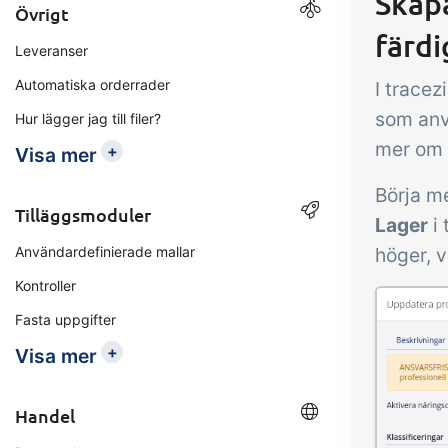
Skapa
Övrigt
färdi
Leveranser
Automatiska orderrader
I tracez
som anvä
Hur lägger jag till filer?
mer om
+
Visa mer
Börja me
Tilläggsmoduler
Lager
i 
Användardefinierade mallar
höger, v
Kontroller
Fasta uppgifter
+
Visa mer
Handel