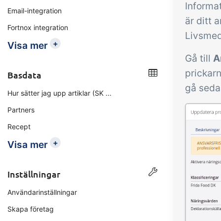
Informa
Email-integration
är ditt 
Fortnox integration
Livsmed
+
Visa mer
Gå till
A
prickarn
Basdata
gå sedan
Hur sätter jag upp artiklar (SK ...
Partners
Recept
+
Visa mer
Inställningar
Användarinställningar
Skapa företag