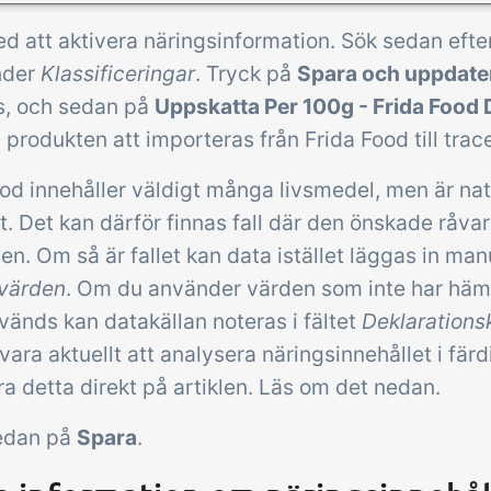
d att aktivera näringsinformation. Sök sedan efter
under
Klassificeringar
. Tryck på
Spara och uppdate
ts, och sedan på
Uppskatta Per 100g - Frida Food
produkten att importeras från Frida Food till trace
od innehåller väldigt många livsmedel, men är natu
. Det kan därför finnas fall där den önskade råvara
n. Om så är fallet kan data istället läggas in manu
värden
. Om du använder värden som inte har hämt
vänds kan datakällan noteras i fältet
Deklarations
vara aktuellt att analysera näringsinnehållet i fär
ra detta direkt på artiklen. Läs om det nedan.
edan på
Spara
.