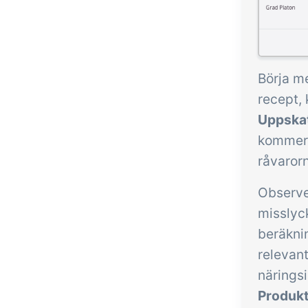
Börja me
recept,
Uppskat
kommer 
råvaror
Observer
misslyc
beräknin
relevan
närings
Produkt