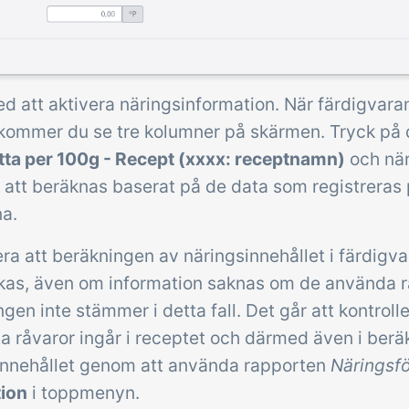
d att aktivera näringsinformation. När färdigvaran 
 kommer du se tre kolumner på skärmen. Tryck på 
ta per 100g - Recept (xxxx: receptnamn)
och när
att beräknas baserat på de data som registreras
na.
a att beräkningen av näringsinnehållet i färdigva
kas, även om information saknas om de använda r
gen inte stämmer i detta fall. Det går att kontroll
ta råvaror ingår i receptet och därmed även i ber
innehållet genom att använda rapporten
Näringsfö
ion
i toppmenyn.