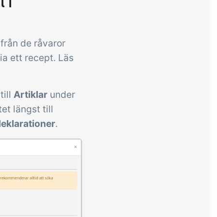
 i
ifrån de råvaror
a ett recept. Läs
till
Artiklar
under
t längst till
eklarationer
.