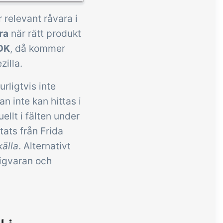
 relevant råvara i
ra
när rätt produkt
 DK
, då kommer
zilla.
rligtvis inte
n inte kan hittas i
ellt i fälten under
ats från Frida
källa
. Alternativt
digvaran och