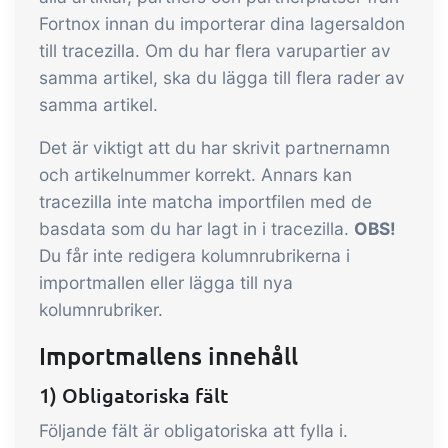
B2B Commerce kan fungera som en
Fortnox innan du importerar dina lagersaldon
säljarportal, leverantörsportal eller
till tracezilla. Om du har flera varupartier av
B2B-webbshop för dina kunder
samma artikel, ska du lägga till flera rader av
samma artikel.
Uppgifter & Kontroller
Tillägg
Det är viktigt att du har skrivit partnernamn
Få mottagningskontroll,
och artikelnummer korrekt. Annars kan
temperaturkontroller och kritiska
tracezilla inte matcha importfilen med de
kontrollpunkter integrerade i din
basdata som du har lagt in i tracezilla.
OBS!
orderhantering – helt digitalt
Power Pack
Tillägg
Du får inte redigera kolumnrubrikerna i
importmallen eller lägga till nya
Skapa din egen uppsättning av
kolumnrubriker.
dokument och etiketter, sidvisningar,
datautdrag, rapporter och inbäddad
Importmallens innehåll
dashboard!
Connect
Tillägg
1) Obligatoriska fält
Connect erbjuder många alternativ för
Följande fält är obligatoriska att fylla i.
automatisering och anpassade flöden