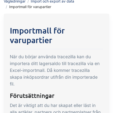
Vägledningar
Import och export av data
API integration, anpassade mallar m.m.
med handel och produktion
Importmall för varupartier
Försäljning & Inköp
Importmall för
Automatisera de många uppgifter som
är förknippade med handel
varupartier
Spårbarhet &
Kvalitetshantering
När du börjar använda tracezilla kan du
Få komplett digital spårbarhet och
importera ditt lagersaldo till tracezilla via en
automatiserad kvalitetshantering
Excel-importmall. Då kommer tracezilla
Certifikat & Hållbarhet
skapa inköpsordrar utifrån din importerade
Vi gör det enkelt att driva ett hållbart
fil.
och certifierat livsmedelsföretag
Förutsättningar
Det är viktigt att du har skapat eller läst in
B2B Commerce
Tillägg
alla artiklar, partners och partnerplatser från