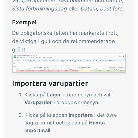
Varupartinummer
,
Batchnummer
och
Datum,
Sista förbrukningsdag
eller
Datum, bäst före
.
Exempel
De obligatoriska fälten har markerats i rött,
de viktiga i gult och de rekommenderade i
grönt.
Importera varupartier
Klicka på
Lager
i toppmenyn och välj
Varupartier
i dropdown-menyn.
Klicka på knappen
Importera
i det övre
högra hörnet och sedan på
Hämta
importmall
.