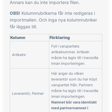
Annars kan du inte importera filen.
med utbyte av filer och data mellan
OBS!
Kolumnrubrikerna får inte redigeras i
tracezilla och externa system och
importmallen. Och inga nya kolumnrubriker
enheter.
får läggas till.
Kolumn
Förklaring
Fyll i varupartiets
artikelnummer. Artikeln
Artikelnr.
måste ha lagts till i tracezilla
innan importeringen.
Här anger du vilken
leverantör som du har köpt
varupartiet från. Partnern
måste ha lagts till i tracezilla
Leverantör, Partner
innan importeringen.
Namnet bör vara identiskt
med partnernamnet i