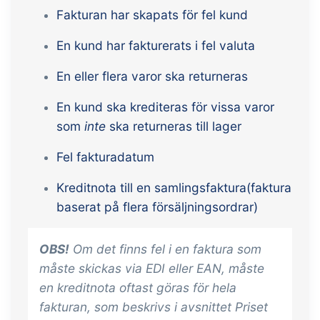
Fakturan har skapats för fel kund
med utbyte av filer och data mellan
tracezilla och externa system och
En kund har fakturerats i fel valuta
enheter.
En eller flera varor ska returneras
En kund ska krediteras för vissa varor
som
inte
ska returneras till lager
Fel fakturadatum
Kreditnota till en samlingsfaktura(faktura
baserat på flera försäljningsordrar)
OBS!
Om det finns fel i en faktura som
måste skickas via EDI eller EAN, måste
en kreditnota oftast göras för hela
fakturan, som beskrivs i avsnittet
Priset