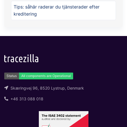
Tips: såhär raderar du tjänsterader efter
kreditering
Skæringvej 96, 8520 Lystrup, Denmark
+46 313 088 018