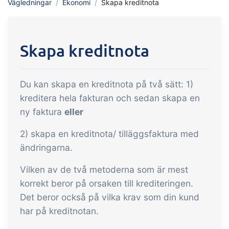
Vägledningar
Ekonomi
Skapa kreditnota
API integration, anpassade mallar m.m.
med handel och produktion
Försäljning & Inköp
Skapa kreditnota
Automatisera de många uppgifter som
är förknippade med handel
Du kan skapa en kreditnota på två sätt: 1)
Spårbarhet &
kreditera hela fakturan och sedan skapa en
Kvalitetshantering
ny faktura
eller
Få komplett digital spårbarhet och
2) skapa en kreditnota/ tilläggsfaktura med
automatiserad kvalitetshantering
ändringarna.
Certifikat & Hållbarhet
Vilken av de två metoderna som är mest
Vi gör det enkelt att driva ett hållbart
korrekt beror på orsaken till krediteringen.
och certifierat livsmedelsföretag
Det beror också på vilka krav som din kund
har på kreditnotan.
B2B Commerce
Tillägg