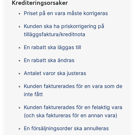
Krediteringsorsaker
B2B Commerce kan fungera som en
Priset på en vara måste korrigeras
säljarportal, leverantörsportal eller
B2B-webbshop för dina kunder
Kunden ska ha priskorrigering på
Uppgifter & Kontroller
Tillägg
tilläggsfaktura/kreditnota
Få mottagningskontroll,
En rabatt ska läggas till
temperaturkontroller och kritiska
En rabatt ska ändras
kontrollpunkter integrerade i din
orderhantering – helt digitalt
Antalet varor ska justeras
Power Pack
Tillägg
Kunden fakturerades för en vara som de
Skapa din egen uppsättning av
inte fått
dokument och etiketter, sidvisningar,
datautdrag, rapporter och inbäddad
Kunden fakturerades för en felaktig vara
dashboard!
Connect
Tillägg
(och ska faktureras för en annan vara)
Connect erbjuder många alternativ för
En försäljningsorder ska annulleras
automatisering och anpassade flöden