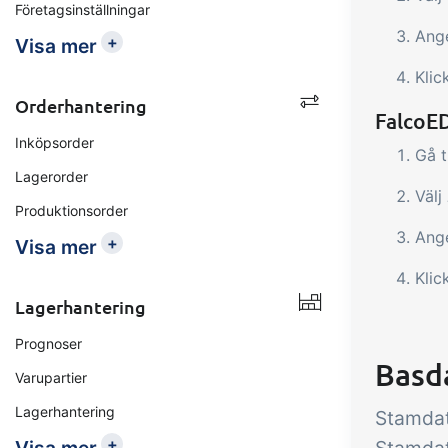
Företagsinställningar
Ange
+
Visa mer
Klic
Orderhantering
FalcoE
Inköpsorder
Gå t
Lagerorder
Välj
Produktionsorder
Ange
+
Visa mer
Klic
Lagerhantering
Prognoser
Basd
Varupartier
Lagerhantering
Stamdat
+