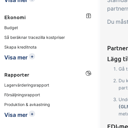
Visa mer
Stamdat
partnern
Ekonomi
Du måste
Budget
Så beräknar tracezilla kostpriser
Partner
Skapa kreditnota
+
Visa mer
Lägg t
Gå t
Rapporter
Du k
Lagervärderingsrapport
part
Försäljningsrapport
Unde
Produktion & avkastning
(GL
+
met
Visa mer
EDI-me