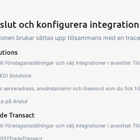
slut och konfigurera integration
tionen brukar sättas upp tillsammans med en trac
utions
ill
Företagsinställningar
och välj
Integrationer
i avsnittet
Til
EDI Solutions
 serveradress, användarnamn och lösenord som du fick frå
ka på
Anslut
de Transact
ill
Företagsinställningar
och välj
Integrationer
i avsnittet
Til
GS1TradeTransact