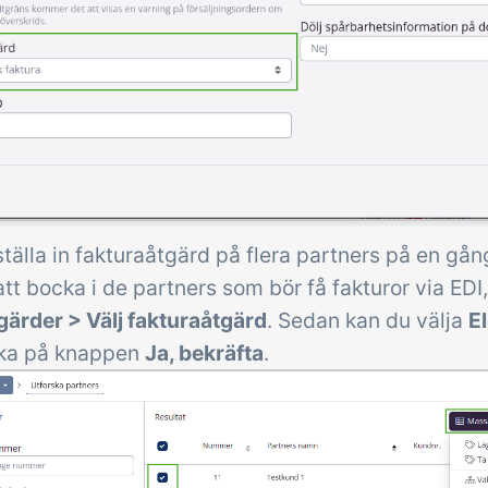
tälla in fakturaåtgärd på flera partners på en gån
t bocka i de partners som bör få fakturor via EDI,
ärder > Välj fakturaåtgärd
. Sedan kan du välja
E
cka på knappen
Ja, bekräfta
.