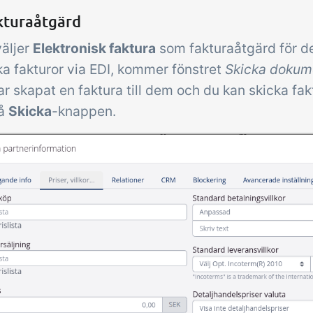
akturaåtgärd
äljer
Elektronisk faktura
som fakturaåtgärd för d
cka fakturor via EDI, kommer fönstret
Skicka dokum
ar skapat en faktura till dem och du kan skicka fa
på
Skicka
-knappen.