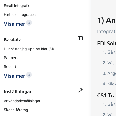
Email-integration
Fortnox integration
1) An
+
Visa mer
Integra
Basdata
EDI Sol
Hur sätter jag upp artiklar (SK ...
Gå t
Partners
Välj
Recept
Ange
+
Visa mer
Klic
Inställningar
GS1 Tra
Användarinställningar
Gå t
Skapa företag
Välj