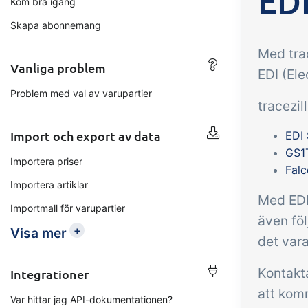
EDI
Kom bra igång
Tillägg
B2B Commerce
Up
Skapa abonnemang
Kon
B2B Commerce kan fungera
Med trac
som en säljarportal,
Vanliga problem
Få 
EDI (Ele
leverantörsportal eller B2B-
tem
Problem med val av varupartier
webbshop för dina kunder
tracezil
krit
inte
Import och export av data
EDI 
orde
GS1
Importera priser
Fal
Importera artiklar
Med EDI 
Importmall för varupartier
även föl
+
Visa mer
det vara
Kontakta
Integrationer
att kom
Var hittar jag API-dokumentationen?