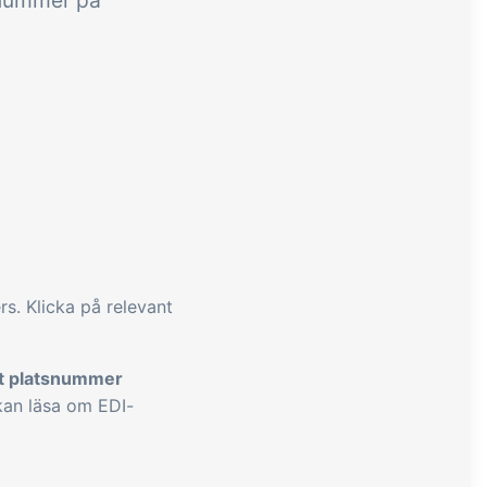
-nummer på
rs. Klicka på relevant
lt platsnummer
kan läsa om EDI-