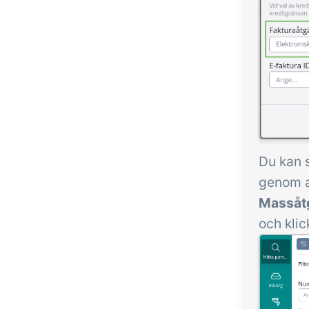
Du kan s
genom at
Massåtg
och kli