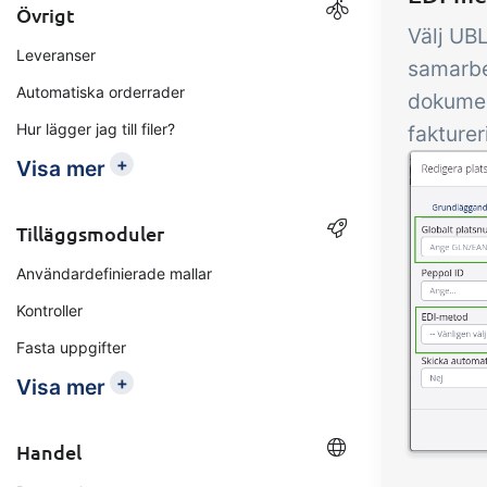
Övrigt
Välj UBL
Leveranser
samarbe
Automatiska orderrader
dokument
Hur lägger jag till filer?
fakture
+
Visa mer
Tilläggsmoduler
Användardefinierade mallar
Kontroller
Fasta uppgifter
+
Visa mer
Handel