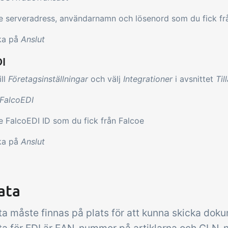
 serveradress, användarnamn och lösenord som du fick fr
ka på
Anslut
DI
ill
Företagsinställningar
och välj
Integrationer
i avsnittet
Til
FalcoEDI
 FalcoEDI ID som du fick från Falcoe
ka på
Anslut
ata
a måste finnas på plats för att kunna skicka doku