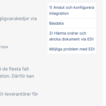
Tillägg
Tillägg
Connect
1) Anslut och konfigurera
integration
psättning
Connect erbjuder många
gligvarukedjor via
tiketter,
alternativ för automatisering
Basdata
utdrag,
och anpassade flöden med
2) Hämta ordrar och
bäddad
utbyte av filer och data
skicka dokument via EDI
mellan tracezilla och externa
uropa
Möjliga problem med EDI
system och enheter.
de flesta fall
ation. Därför kan
I-leverantörer för