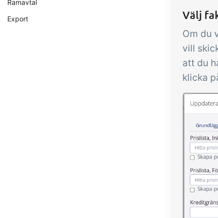
Ramavtal
Välj f
Export
Om du v
vill ski
att du h
klicka 