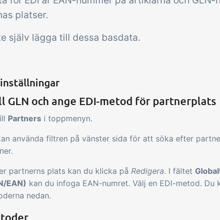
a för EDI är EAN-nummer på artiklarna och GLN
as platser.
 själv lägga till dessa basdata.
inställningar
ill GLN och ange EDI-metod för partnerplats
ill
Partners
i toppmenyn.
an använda filtren på vänster sida för att söka efter partne
ner.
r partnerns plats kan du klicka på
Redigera
. I fältet
Globa
N/EAN)
kan du infoga EAN-numret. Välj en EDI-metod. Du 
oderna nedan.
toder