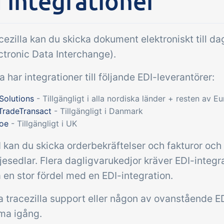
 integrationer
Tillägg
pgifter &
Power Pack
troller
Skapa din egen up
ezilla kan du skicka dokument elektroniskt till da
av dokument och e
mottagningskontroll,
ctronic Data Interchange).
sidvisningar, data
peraturkontroller och
rapporter och in
la har integrationer till följande EDI-leverantörer:
iska kontrollpunkter
dashboard!
grerade i din
Solutions
- Tillgängligt i alla nordiska länder + resten av E
rhantering – helt digitalt
TradeTransact
- Tillgängligt i Danmark
coe
- Tillgängligt i UK
kan du skicka orderbekräftelser och fakturor och i 
jesedlar. Flera dagligvarukedjor kräver EDI-integr
 en stor fördel med en EDI-integration.
 tracezilla support eller någon av ovanstående ED
ma igång.