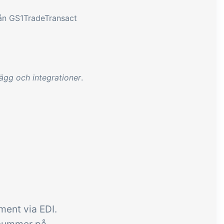
ån GS1TradeTransact
lägg och integrationer
.
ment via EDI.