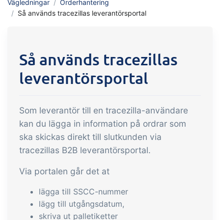
Vägledningar
Orderhantering
API integration, anpassade mallar m.m.
med handel och produktion
Så används tracezillas leverantörsportal
Försäljning & Inköp
Så används tracezillas
Automatisera de många uppgifter som
är förknippade med handel
leverantörsportal
Spårbarhet &
Kvalitetshantering
Som leverantör till en tracezilla-användare
Få komplett digital spårbarhet och
kan du lägga in information på ordrar som
automatiserad kvalitetshantering
ska skickas direkt till slutkunden via
Certifikat & Hållbarhet
tracezillas B2B leverantörsportal.
Vi gör det enkelt att driva ett hållbart
Via portalen går det at
och certifierat livsmedelsföretag
lägga till SSCC-nummer
lägg till utgångsdatum,
B2B Commerce
Tillägg
skriva ut palletiketter