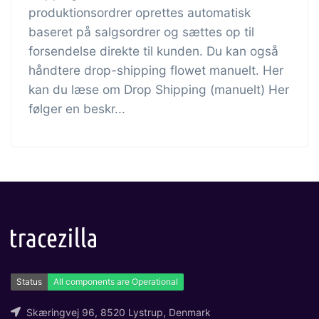
produktionsordrer oprettes automatisk
baseret på salgsordrer og sættes op til
forsendelse direkte til kunden. Du kan også
håndtere drop-shipping flowet manuelt. Her
kan du læse om Drop Shipping (manuelt) Her
følger en beskr...
Skæringvej 96, 8520 Lystrup, Denmark