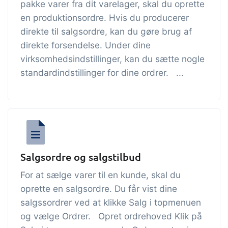
pakke varer fra dit varelager, skal du oprette
og labels, sidevisninger, dataudtræk,
en produktionsordre. Hvis du producerer
rapporter og indlejrede dashboards!
direkte til salgsordre, kan du gøre brug af
Connect
Tilføjelse
direkte forsendelse. Under dine
virksomhedsindstillinger, kan du sætte nogle
Masser af muligheder for automatik og
standardindstillinger for dine ordrer. ...
tilpassede flows via udveksling af filer
og data med andre systemer og
enheder
Salgsordre og salgstilbud
For at sælge varer til en kunde, skal du
oprette en salgsordre. Du får vist dine
salgssordrer ved at klikke Salg i topmenuen
og vælge Ordrer. Opret ordrehoved Klik på