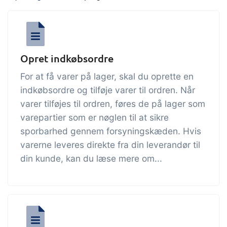
indtjening
API integration, brugerdefinerede
dokumenter m.m.
Få fuldt indblik i økonomien i
forbindelse med handel og produktion
Opret indkøbsordre
Salg og indkøb
For at få varer på lager, skal du oprette en
Det skal være nemt at handle sammen.
indkøbsordre og tilføje varer til ordren. Når
Automatisér de mange opgaver
varer tilføjes til ordren, føres de på lager som
forbundet med samhandel
varepartier som er nøglen til at sikre
Sporbarhed &
sporbarhed gennem forsyningskæden. Hvis
varerne leveres direkte fra din leverandør til
kvalitetsstyring
din kunde, kan du læse mere om...
Få fuld digital sporbarhed og
automatiseret kvalitetsstyring
Certifikater og
økologiregnskab