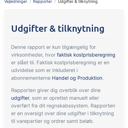
Vejledninger
Rapporter
Udgifter & tilknytning
indtjening
API integration, brugerdefinerede
dokumenter m.m.
Få fuldt indblik i økonomien i
forbindelse med handel og produktion
Udgifter & tilknytning
Salg og indkøb
Denne rapport er kun tilgængelig for
Det skal være nemt at handle sammen.
virksomheder, hvor
faktisk kostprisberegning
Automatisér de mange opgaver
er slået til. Faktisk kostprisberegning er en
forbundet med samhandel
udvidelse som er inkluderet i
Sporbarhed &
abonnementerne
Handel og Produktion
.
kvalitetsstyring
Rapporten giver dig overblik over dine
Få fuld digital sporbarhed og
udgifter
, som er oprettet manuelt eller
automatiseret kvalitetsstyring
overført fra dit regnskabssystem. Rapporten
Certifikater og
er en oversigt over dine udgifter i tilknytning
økologiregnskab
til varepartier og ordrer samt beløb.