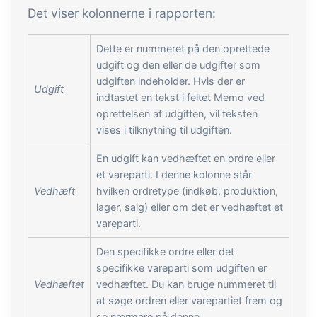
tracezilla gør det nemt at drive en
Det viser kolonnerne i rapporten:
bæredygtig og certificeret
fødevarevirksomhed
Dette er nummeret på den oprettede
udgift og den eller de udgifter som
udgiften indeholder. Hvis der er
B2B Commerce
Tilføjelse
Udgift
indtastet en tekst i feltet Memo ved
oprettelsen af udgiften, vil teksten
B2B Commerce kan fungere som
vises i tilknytning til udgiften.
sælgerportal, leverandørportal eller
B2B webshop for dine kunder
En udgift kan vedhæftet en ordre eller
et vareparti. I denne kolonne står
Opgaver & kontroller
Tilføjelse
Vedhæft
hvilken ordretype (indkøb, produktion,
lager, salg) eller om det er vedhæftet et
Få modtagekontrol, temperaturtjek og
vareparti.
kritiske kontrolpunkter integreret i din
ordrestyring - helt digitalt
Den specifikke ordre eller det
specifikke vareparti som udgiften er
Power Pack
Tilføjelse
Vedhæftet
vedhæftet. Du kan bruge nummeret til
at søge ordren eller varepartiet frem og
Lav din egen opsætning af dokumenter
se nærmere på denne.