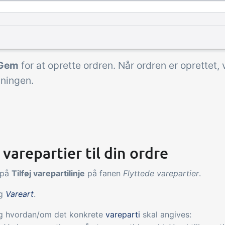
Gem
for at oprette ordren. Når ordren er oprettet, 
sningen.
j varepartier til din ordre
 på
Tilføj varepartilinje
på fanen
Flyttede varepartier
.
g
Vareart
.
g hvordan/om det konkrete
vareparti
skal angives: