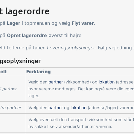
t lagerordre
 på
Lager
i topmenuen og vælg
Flyt varer
.
 på
Opret lagerordre
øverst til højre.
ld felterne på fanen
Leveringsoplysninger
. Følg vejledning 
ngsoplysninger
elt
Forklaring
Vælg den
partner
(virksomhed) og
lokation
(adresse) 
l partner
hvor varerne modtages. Det kan også være din ege
lager.
fra partner
Vælg den
partner
og
lokation
(adresse/lager) varerne
Vælg eventuelt den transport-virksomhed som står fo
hvis ikke I selv afsender/afhenter varerne.