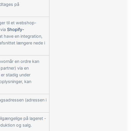
odtages på
ager til et webshop-
 via
Shopify-
t have en integration,
 afsnittet længere nede i
 hvornår en ordre kan
 partner) via en
er stadig under
 oplysninger, kan
ngsadressen (adressen i
ilgængelige på lageret -
oduktion og salg.