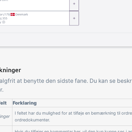
ninger
algfrit at benytte den sidste fane. Du kan se beskr
r.
elt
Forklaring
I feltet har du mulighed for at tilføje en bemærkning til ordr
inger
ordredokumenter.
Hvis du tilføjer en kommentar her, vil den kun kunne ses i 