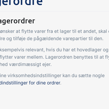
gerordre
Tilføjelse
gaver &
Power Pack
agerordrer
troller
Lav din egen opsæ
ønsker at flytte varer fra et lager til et andet, ska
dokumenter og lab
modtagekontrol,
sidevisninger, dat
re og tilføje de pågældende varepartier til den.
peraturtjek og kritiske
rapporter og indle
trolpunkter integreret i
ksempelvis relevant, hvis du har et hovedlager og 
dashboards!
ordrestyring - helt
lytter varer mellem. Lagerordren benyttes til at fl
talt
hed værdimæssigt ejer.
ine virksomhedsindstillinger kan du sætte nogle
indstillinger for dine ordrer
.