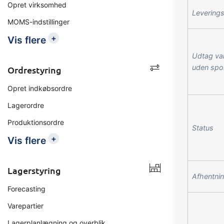
Opret virksomhed
Levering
MOMS-indstillinger
+
Vis flere
Udtag vare
uden spo
Ordrestyring
Opret indkøbsordre
Lagerordre
Produktionsordre
Status
+
Vis flere
Lagerstyring
Afhentni
Forecasting
Varepartier
Lagerplanlægning og overblik