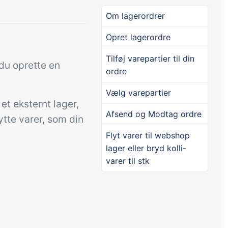
Om lagerordrer
Tilføjelse
Tilføjelse
Connect
Opret lagerordre
tning af
Masser af muligheder for
Tilføj varepartier til din
l du oprette en
els,
automatik og tilpassede
ordre
audtræk,
flows via udveksling af filer
Vælg varepartier
jrede
og data med andre systemer
et eksternt lager,
og enheder
Afsend og Modtag ordre
ytte varer, som din
Flyt varer til webshop
lager eller bryd kolli-
varer til stk