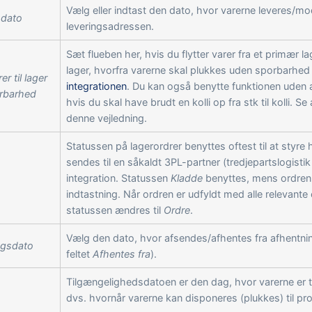
Vælg eller indtast den dato, hvor varerne leveres/m
sdato
leveringsadressen.
Sæt flueben her, hvis du flytter varer fra et primær l
lager, hvorfra varerne skal plukkes uden sporbarhed
r til lager
integrationen
. Du kan også benytte funktionen uden a
rbarhed
hvis du skal have brudt en kolli op fra stk til kolli. Se
denne vejledning.
Statussen på lagerordrer benyttes oftest til at styre
sendes til en såkaldt 3PL-partner (tredjepartslogistik
integration. Statussen
Kladde
benyttes, mens ordren 
indtastning. Når ordren er udfyldt med alle relevante
statussen ændres til
Ordre
.
Vælg den dato, hvor afsendes/afhentes fra afhentni
ngsdato
feltet
Afhentes fra
).
Tilgængelighedsdatoen er den dag, hvor varerne er t
dvs. hvornår varerne kan disponeres (plukkes) til pr