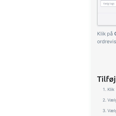
Klik på
ordrevi
Tilfø
Klik
Væl
Væl