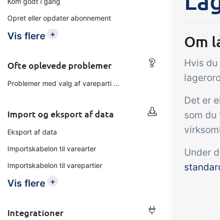
La
Kom godt i gang
Opret eller opdater abonnement
Tilføjelse
B2B Commerce
Op
+
Vis flere
Om l
kon
B2B Commerce kan fungere
Hvis du 
som sælgerportal,
Få 
Ofte oplevede problemer
leverandørportal eller B2B
lagerord
tem
Problemer med valg af vareparti ...
webshop for dine kunder
kon
Det er e
din 
Import og eksport af data
som du f
digi
virksom
Eksport af data
Importskabelon til varearter
Under d
Importskabelon til varepartier
standard
+
Vis flere
Integrationer