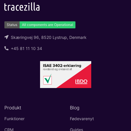
og labels, sidevisninger, dataudtræk,
rapporter og indlejrede dashboards!
Connect
Tilføjelse
Masser af muligheder for automatik og
Skæringvej 96, 8520 Lystrup, Denmark
tilpassede flows via udveksling af filer
+45 81 11 10 34
og data med andre systemer og
enheder
Produkt
Blog
Funktioner
Fødevarenyt
CRM
Guides