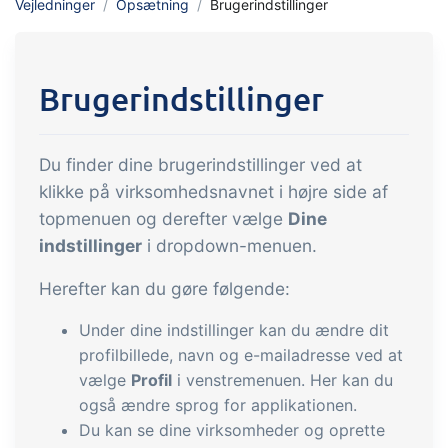
Vejledninger
Opsætning
Brugerindstillinger
indtjening
API integration, brugerdefinerede
dokumenter m.m.
Få fuldt indblik i økonomien i
forbindelse med handel og produktion
Brugerindstillinger
Salg og indkøb
Du finder dine brugerindstillinger ved at
Det skal være nemt at handle sammen.
klikke på virksomhedsnavnet i højre side af
Automatisér de mange opgaver
topmenuen og derefter vælge
Dine
forbundet med samhandel
indstillinger
i dropdown-menuen.
Sporbarhed &
kvalitetsstyring
Herefter kan du gøre følgende:
Få fuld digital sporbarhed og
Under dine indstillinger kan du ændre dit
automatiseret kvalitetsstyring
profilbillede, navn og e-mailadresse ved at
Certifikater og
vælge
Profil
i venstremenuen. Her kan du
også ændre sprog for applikationen.
økologiregnskab
Du kan se dine virksomheder og oprette