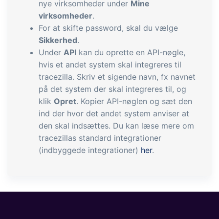
tracezilla gør det nemt at drive en
nye virksomheder under
Mine
bæredygtig og certificeret
virksomheder
.
For at skifte password, skal du vælge
fødevarevirksomhed
Sikkerhed
.
Under
API
kan du oprette en API-nøgle,
B2B Commerce
Tilføjelse
hvis et andet system skal integreres til
tracezilla. Skriv et sigende navn, fx navnet
B2B Commerce kan fungere som
på det system der skal integreres til, og
sælgerportal, leverandørportal eller
klik
Opret
. Kopier API-nøglen og sæt den
B2B webshop for dine kunder
ind der hvor det andet system anviser at
den skal indsættes. Du kan læse mere om
Opgaver & kontroller
Tilføjelse
tracezillas standard integrationer
Få modtagekontrol, temperaturtjek og
(indbyggede integrationer)
her
.
kritiske kontrolpunkter integreret i din
ordrestyring - helt digitalt
Power Pack
Tilføjelse
Lav din egen opsætning af dokumenter