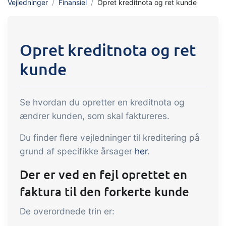
Vejledninger
Finansiel
Opret kreditnota og ret kunde
indtjening
API integration, brugerdefinerede
dokumenter m.m.
Få fuldt indblik i økonomien i
forbindelse med handel og produktion
Opret kreditnota og ret
kunde
Salg og indkøb
Det skal være nemt at handle sammen.
Automatisér de mange opgaver
Se hvordan du opretter en kreditnota og
ændrer kunden, som skal faktureres.
forbundet med samhandel
Sporbarhed &
Du finder flere vejledninger til kreditering på
kvalitetsstyring
grund af specifikke årsager
her
.
Få fuld digital sporbarhed og
Der er ved en fejl oprettet en
automatiseret kvalitetsstyring
faktura til den forkerte kunde
Certifikater og
økologiregnskab
De overordnede trin er: