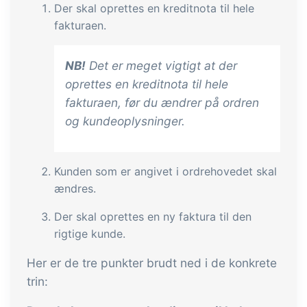
tracezilla gør det nemt at drive en
Der skal oprettes en kreditnota til hele
bæredygtig og certificeret
fakturaen.
fødevarevirksomhed
NB!
Det er meget vigtigt at der
oprettes en kreditnota til hele
B2B Commerce
Tilføjelse
fakturaen, før du ændrer på ordren
B2B Commerce kan fungere som
og kundeoplysninger.
sælgerportal, leverandørportal eller
B2B webshop for dine kunder
Kunden som er angivet i ordrehovedet skal
Opgaver & kontroller
Tilføjelse
ændres.
Få modtagekontrol, temperaturtjek og
Der skal oprettes en ny faktura til den
kritiske kontrolpunkter integreret i din
rigtige kunde.
ordrestyring - helt digitalt
Her er de tre punkter brudt ned i de konkrete
Power Pack
Tilføjelse
trin:
Lav din egen opsætning af dokumenter