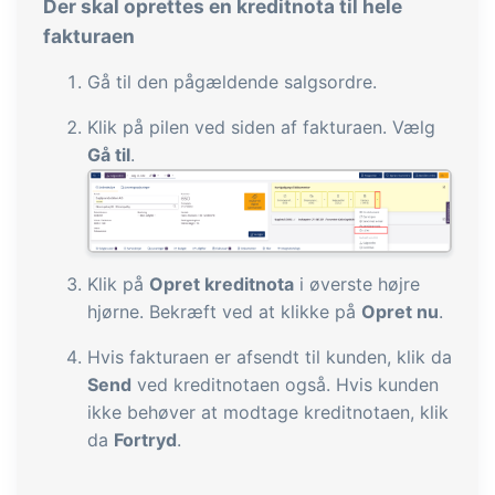
Der skal oprettes en kreditnota til hele
og labels, sidevisninger, dataudtræk,
fakturaen
rapporter og indlejrede dashboards!
Gå til den pågældende salgsordre.
Connect
Tilføjelse
Klik på pilen ved siden af fakturaen. Vælg
Masser af muligheder for automatik og
Gå til
.
tilpassede flows via udveksling af filer
og data med andre systemer og
enheder
Klik på
Opret kreditnota
i øverste højre
hjørne. Bekræft ved at klikke på
Opret nu
.
Hvis fakturaen er afsendt til kunden, klik da
Send
ved kreditnotaen også. Hvis kunden
ikke behøver at modtage kreditnotaen, klik
da
Fortryd
.