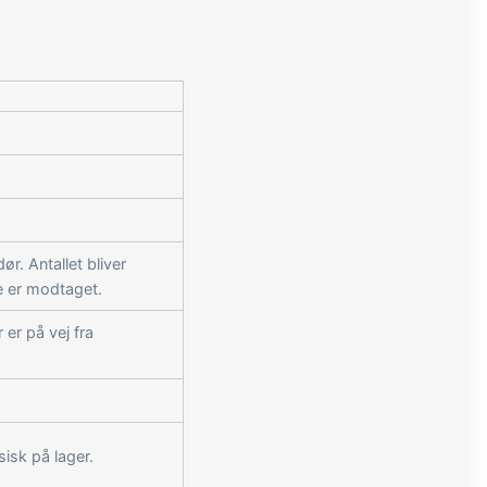
ør. Antallet bliver
e er modtaget.
er på vej fra
isk på lager.