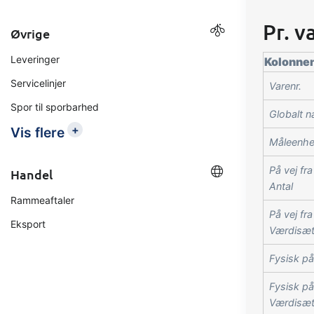
Pr. v
Øvrige
Leveringer
Kolonne
Servicelinjer
Varenr.
Spor til sporbarhed
Globalt n
+
Vis flere
Måleenh
På vej fr
Handel
Antal
Rammeaftaler
På vej fr
Eksport
Værdisæt
Fysisk på
Fysisk på
Værdisæt