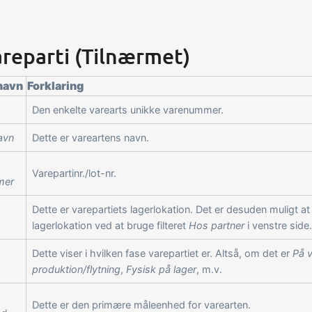
areparti (Tilnærmet)
navn
Forklaring
Den enkelte varearts unikke varenummer.
avn
Dette er vareartens navn.
Varepartinr./lot-nr.
mer
Dette er varepartiets lagerlokation. Det er desuden muligt a
lagerlokation ved at bruge filteret
Hos partner
i venstre side.
Dette viser i hvilken fase varepartiet er. Altså, om det er
På v
produktion/flytning
,
Fysisk på lager
, m.v.
Dette er den primære måleenhed for varearten.