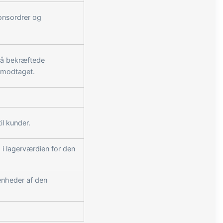
onsordrer og
på bekræftede
r modtaget.
il kunder.
 i lagerværdien for den
enheder af den