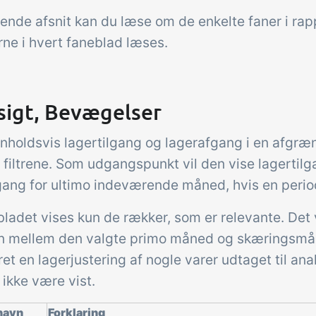
gende afsnit kan du læse om de enkelte faner i ra
rne i hvert faneblad læses.
sigt, Bevægelser
enholdsvis lagertilgang og lagerafgang i en afgræ
i filtrene. Som udgangspunkt vil den vise lagertil
gang for ultimo indeværende måned, hvis en period
ladet vises kun de rækker, som er relevante. Det vi
n mellem den valgte primo måned og skæringsmå
ret en lagerjustering af nogle varer udtaget til ana
ikke være vist.
navn
Forklaring