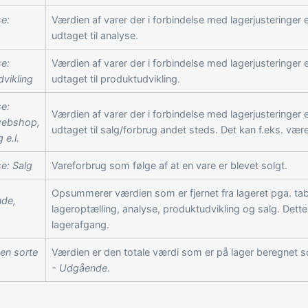
e:
Værdien af varer der i forbindelse med lagerjusteringer 
udtaget til analyse.
e:
Værdien af varer der i forbindelse med lagerjusteringer 
vikling
udtaget til produktudvikling.
e:
Værdien af varer der i forbindelse med lagerjusteringer 
webshop,
udtaget til salg/forbrug andet steds. Det kan f.eks. vær
 e.l.
e: Salg
Vareforbrug som følge af at en vare er blevet solgt.
Opsummerer værdien som er fjernet fra lageret pga. ta
de,
lageroptælling, analyse, produktudvikling og salg. Dette
lagerafgang.
den sorte
Værdien er den totale værdi som er på lager beregnet
- Udgående
.