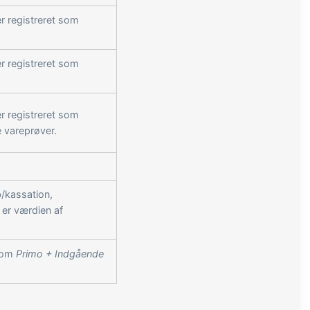
er registreret som
er registreret som
er registreret som
e vareprøver.
b/kassation,
 er værdien af
 som
Primo + Indgående