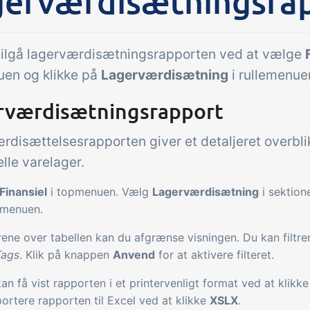
gerværdisætningsra
Tilføjelse
gaver &
Power Pack
tilgå lagerværdisætningsrapporten ved at vælge
troller
Lav din egen opsæ
en og klikke på
Lagerværdisætning
i rullemenue
dokumenter og lab
modtagekontrol,
rværdisætningsrapport
sidevisninger, dat
peraturtjek og kritiske
rapporter og indle
trolpunkter integreret i
rdisættelsesrapporten giver et detaljeret overbli
dashboards!
ordrestyring - helt
elle varelager.
talt
Finansiel
i topmenuen. Vælg
Lagerværdisætning
i sektio
emenuen.
ltrene over tabellen kan du afgrænse visningen. Du kan filtr
Tags
. Klik på knappen
Anvend
for at aktivere filteret.
an få vist rapporten i et printervenligt format ved at klikk
ortere rapporten til Excel ved at klikke
XSLX
.