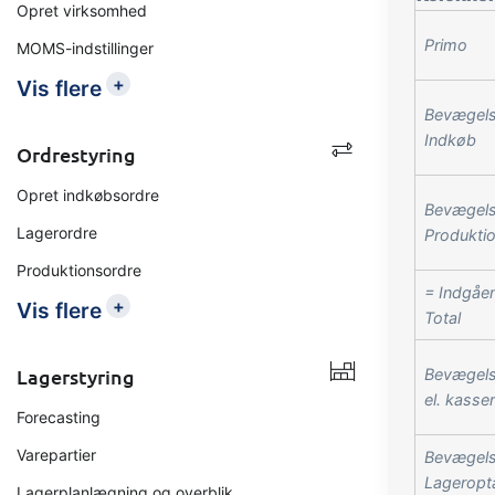
Opret virksomhed
Primo
MOMS-indstillinger
+
Vis flere
Bevægels
Indkøb
Ordrestyring
Opret indkøbsordre
Bevægels
Lagerordre
Produkti
Produktionsordre
= Indgåe
+
Vis flere
Total
Lagerstyring
Bevægels
el. kasse
Forecasting
Varepartier
Bevægels
Lageropt
Lagerplanlægning og overblik