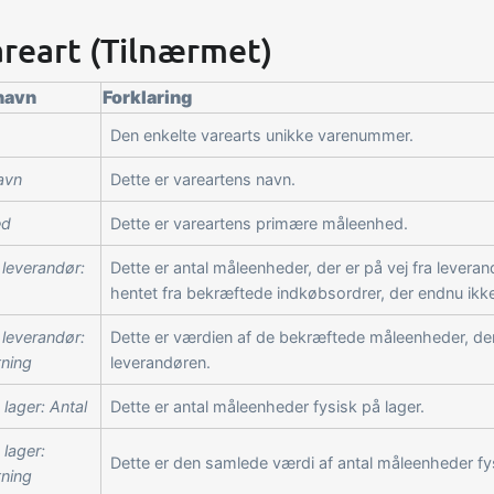
areart (Tilnærmet)
navn
Forklaring
Den enkelte varearts unikke varenummer.
avn
Dette er vareartens navn.
ed
Dette er vareartens primære måleenhed.
a leverandør:
Dette er antal måleenheder, der er på vej fra leverand
hentet fra bekræftede indkøbsordrer, der endnu ikk
a leverandør:
Dette er værdien af de bekræftede måleenheder, der 
ning
leverandøren.
 lager: Antal
Dette er antal måleenheder fysisk på lager.
 lager:
Dette er den samlede værdi af antal måleenheder fys
ning