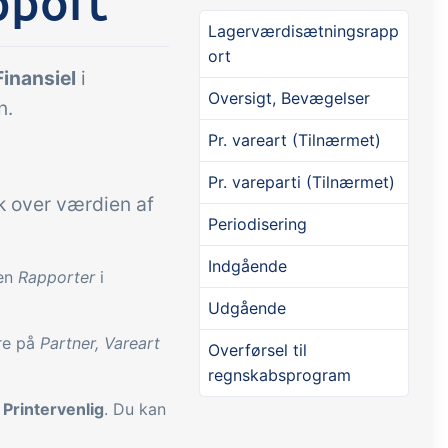
pport
Lagerværdisætningsrapp
ort
Tilføjelse
Tilføjelse
Connect
Finansiel
i
Oversigt, Bevægelser
tning af
Masser af muligheder for
n.
els,
automatik og tilpassede
Pr. vareart (Tilnærmet)
audtræk,
flows via udveksling af filer
Pr. vareparti (Tilnærmet)
jrede
og data med andre systemer
k over værdien af
og enheder
Periodisering
Indgående
nen
Rapporter
i
Udgående
ere på
Partner, Vareart
Overførsel til
regnskabsprogram
e
Printervenlig
. Du kan