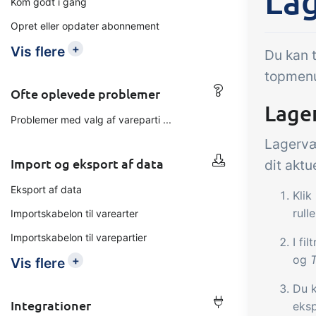
La
Kom godt i gang
Opret eller opdater abonnement
Tilføjelse
B2B Commerce
Op
+
Vis flere
Du kan 
kon
B2B Commerce kan fungere
topmenu
som sælgerportal,
Få 
Ofte oplevede problemer
Lage
leverandørportal eller B2B
tem
Problemer med valg af vareparti ...
webshop for dine kunder
kon
Lagervæ
din 
Import og eksport af data
dit aktu
digi
Eksport af data
Klik
rull
Importskabelon til varearter
Importskabelon til varepartier
I fi
og
+
Vis flere
Du k
Integrationer
eksp