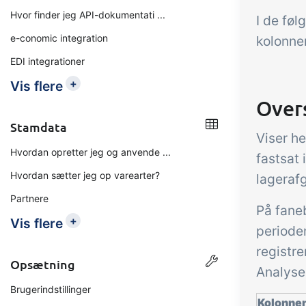
Hvor finder jeg API-dokumentati ...
I de føl
e-conomic integration
kolonne
EDI integrationer
+
Vis flere
Over
Stamdata
Viser h
Hvordan opretter jeg og anvende ...
fastsat 
Hvordan sætter jeg op varearter?
lageraf
Partnere
På faneb
+
Vis flere
periode
registre
Opsætning
Analyse 
Brugerindstillinger
Kolonne