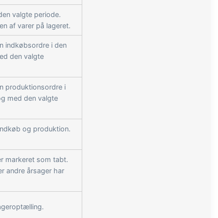
den valgte periode.
n af varer på lageret.
n indkøbsordre i den
med den valgte
n produktionsordre i
 og med den valgte
indkøb og produktion.
 er markeret som tabt.
er andre årsager har
ageroptælling.