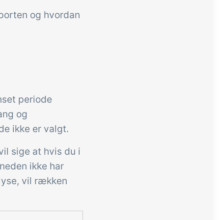
pporten og hvordan
nset periode
gang og
e ikke er valgt.
l sige at hvis du i
neden ikke har
lyse, vil rækken