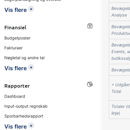
+
Bevægels
Vis flere
Analyse
Finansiel
Bevægels
Produktud
Budgetposter
Bevægels
Fakturaer
Events, 
Nøgletal og andre tal
butikssalg
+
Vis flere
Bevægels
Rapporter
= Udgåen
Total
Dashboard
Input-output regnskab
Totaler (
linje)
Sporbarhedsrapport
+
Vis flere