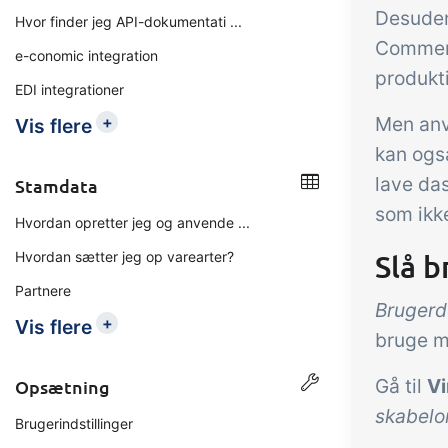
Desuden 
Hvor finder jeg API-dokumentati ...
Commerc
e-conomic integration
produkt
EDI integrationer
+
Men anv
Vis flere
kan ogs
lave da
Stamdata
som ikk
Hvordan opretter jeg og anvende ...
Slå b
Hvordan sætter jeg op varearter?
Partnere
Brugerd
+
Vis flere
bruge m
Gå til
Vi
Opsætning
skabelo
Brugerindstillinger