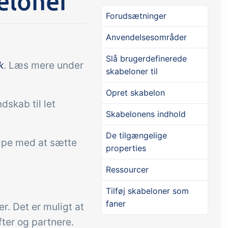
eloner
Forudsætninger
Tilføjelse
Tilføjelse
Connect
Anvendelsesområder
tning af
Masser af muligheder for
Slå brugerdefinerede
k
. Læs mere under
els,
automatik og tilpassede
skabeloner til
audtræk,
flows via udveksling af filer
Opret skabelon
jrede
og data med andre systemer
skab til let
og enheder
Skabelonens indhold
De tilgængelige
ælpe med at sætte
properties
Ressourcer
Tilføj skabeloner som
faner
. Det er muligt at
fter og partnere.