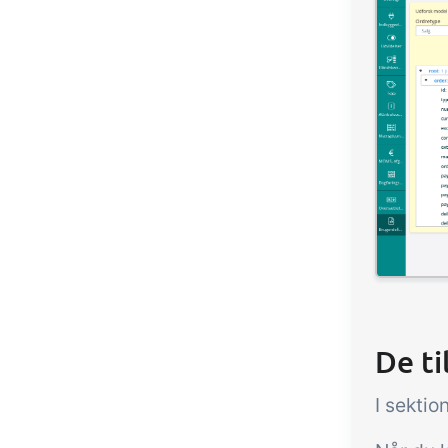
De ti
I sektio