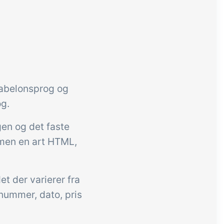
kabelonsprog og
g.
en og det faste
 men en art HTML,
et der varierer fra
enummer, dato, pris