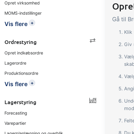
Opret virksomhed
Opre
MOMS-indstillinger
Gå til B
+
Vis flere
Klik
Ordrestyring
Giv 
Opret indkøbsordre
Væl
Lagerordre
skab
Produktionsordre
Væl
+
Vis flere
Angi
Und
Lagerstyring
mod
Forecasting
Felt
Varepartier
Du k
Lagerplanlægning og overblik