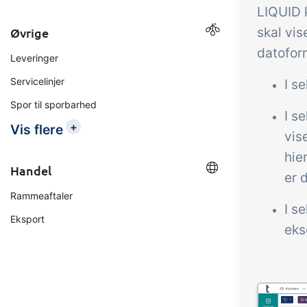
LIQUID k
skal vis
Øvrige
datoform
Leveringer
Servicelinjer
I s
Spor til sporbarhed
I s
+
Vis flere
vis
hie
Handel
er 
Rammeaftaler
I s
Eksport
eks