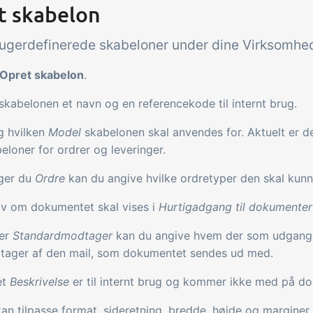
t skabelon
rugerdefinerede skabeloner under dine Virksomheds
Opret skabelon
.
skabelonen et navn og en referencekode til internt brug.
g hvilken
Model
skabelonen skal anvendes for. Aktuelt er de
eloner for ordrer og leveringer.
ger du
Ordre
kan du angive hvilke ordretyper den skal kunn
v om dokumentet skal vises i
Hurtigadgang til dokumenter
er
Standardmodtager
kan du angive hvem der som udgang
tager af den mail, som dokumentet sendes ud med.
et
Beskrivelse
er til internt brug og kommer ikke med på d
an tilpasse format, sideretning, bredde, højde og marginer.