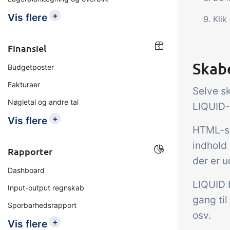
+
Vis flere
Klik
Finansiel
Skab
Budgetposter
Fakturaer
Selve s
Nøgletal og andre tal
LIQUID-
+
Vis flere
HTML-sk
indhold
Rapporter
der er u
Dashboard
LIQUID b
Input-output regnskab
gang til
Sporbarhedsrapport
osv.
+
Vis flere