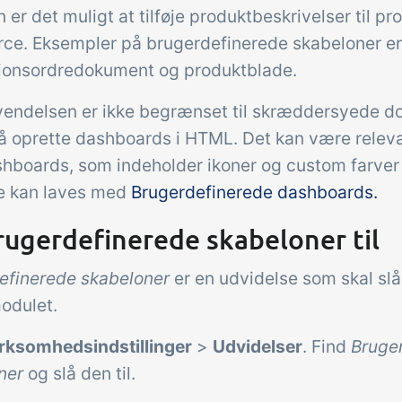
er det muligt at tilføje produktbeskrivelser til pr
e. Eksempler på brugerdefinerede skabeloner er 
ionsordredokument og produktblade.
endelsen er ikke begrænset til skræddersyede 
å oprette dashboards i HTML. Det kan være releva
shboards, som indeholder ikoner og custom farve
e kan laves med
Brugerdefinerede dashboards.
rugerdefinerede skabeloner til
efinerede skabeloner
er en udvidelse som skal slås
odulet.
rksomhedsindstillinger
>
Udvidelser
. Find
Bruge
ner
og slå den til.