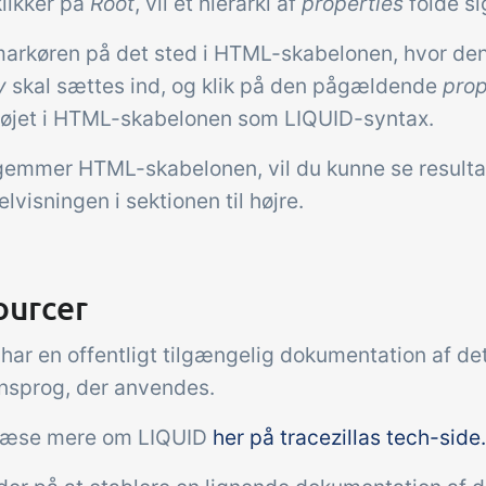
klikker på
Root
, vil et hierarki af
properties
folde si
markøren på det sted i HTML-skabelonen, hvor d
y
skal sættes ind, og klik på den pågældende
prop
ilføjet i HTML-skabelonen som LIQUID-syntax.
gemmer HTML-skabelonen, vil du kunne se resultat
visningen i sektionen til højre.
ourcer
har en offentligt tilgængelig dokumentation af de
nsprog, der anvendes.
læse mere om LIQUID
her på tracezillas tech-side.