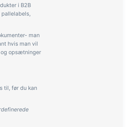
odukter i B2B
pallelabels,
dokumenter- man
nt hvis man vil
r og opsætninger
 til, før du kan
rdefinerede