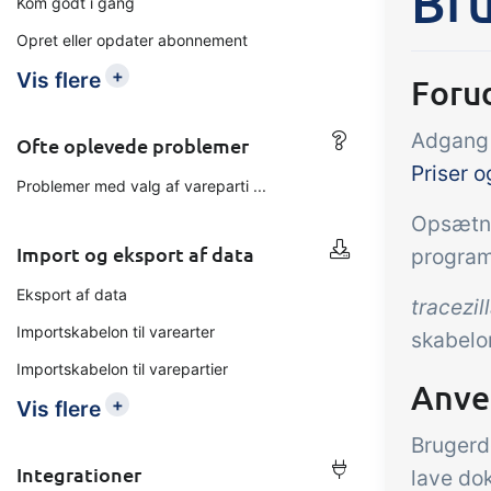
Bru
Kom godt i gang
Opret eller opdater abonnement
Tilføjelse
B2B Commerce
Op
+
Vis flere
Foru
kon
B2B Commerce kan fungere
Adgang t
som sælgerportal,
Få 
Ofte oplevede problemer
leverandørportal eller B2B
Priser o
tem
Problemer med valg af vareparti ...
webshop for dine kunder
kon
Opsætni
din 
Import og eksport af data
program
digi
Eksport af data
tracezil
Importskabelon til varearter
skabelon
Importskabelon til varepartier
Anve
+
Vis flere
Brugerd
Integrationer
lave dok