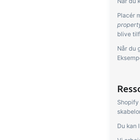
Når du 
Placér 
propert
blive t
Når du 
Eksempel
Ress
Shopify 
skabelo
Du kan 