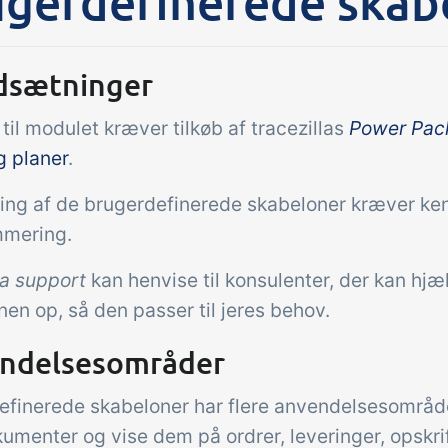
gerdefinerede skab
Tilføjelse
gaver &
Power Pack
dsætninger
troller
Lav din egen opsæ
il modulet kræver tilkøb af tracezillas
Power Pac
dokumenter og lab
modtagekontrol,
sidevisninger, dat
g planer
.
peraturtjek og kritiske
rapporter og indle
trolpunkter integreret i
ng af de brugerdefinerede skabeloner kræver kend
dashboards!
ordrestyring - helt
mering.
talt
la support
kan henvise til konsulenter, der kan hj
en op, så den passer til jeres behov.
ndelsesområder
efinerede skabeloner har flere anvendelsesområder
umenter og vise dem på ordrer, leveringer, opskri