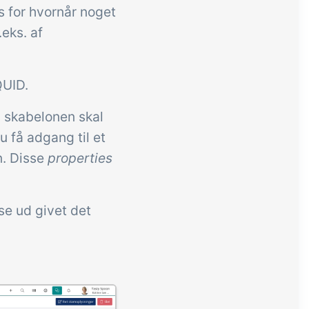
s for hvornår noget
.eks. af
QUID.
m skabelonen skal
du få adgang til et
n. Disse
properties
 se ud givet det