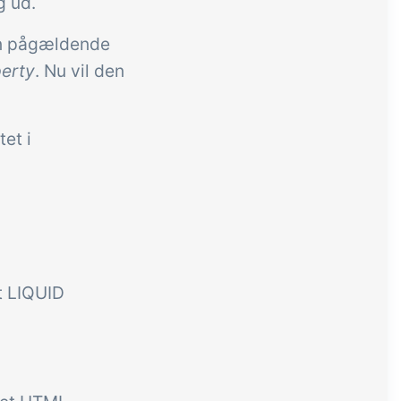
g ud.
en pågældende
erty
. Nu vil den
et i
t LIQUID