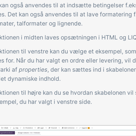
an også anvendes til at indsætte betingelser f.ek
es. Det kan også anvendes til at lave formatering f
ater, talformater og lignende.
ektionen i midten laves opsætningen i HTML og LI
ektionen til venstre kan du vælge et eksempel, so
es for. Når du har valgt en ordre eller levering, vil 
rarki af
properties
, der kan sættes ind i skabelone
det dynamiske indhold.
ektionen til højre kan du se hvordan skabelonen vil
empel, du har valgt i venstre side.