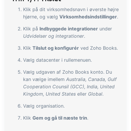
tracezilla gør det nemt at drive en
bæredygtig og certificeret
Klik på dit virksomhedsnavn i øverste højre
hjørne, og vælg
Virksomhedsindstillinger
.
fødevarevirksomhed
Klik på
Indbyggede integrationer
under
Udvidelser og integrationer
.
B2B Commerce
Tilføjelse
Klik
Tilslut og konfigurér
ved Zoho Books.
B2B Commerce kan fungere som
sælgerportal, leverandørportal eller
Vælg datacenter i rullemenuen.
B2B webshop for dine kunder
Vælg udgaven af Zoho Books konto. Du
Opgaver & kontroller
Tilføjelse
kan vælge imellem
Australia, Canada, Gulf
Cooperation Counsil (GCC), India, United
Få modtagekontrol, temperaturtjek og
Kingdom, United States
eller
Global
.
kritiske kontrolpunkter integreret i din
ordrestyring - helt digitalt
Vælg organisation.
Power Pack
Tilføjelse
Klik
Gem og gå til næste trin
.
Lav din egen opsætning af dokumenter