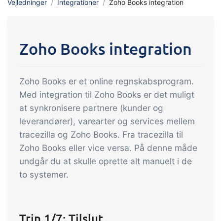
Vejledninger
Integrationer
Zoho Books integration
indtjening
API integration, brugerdefinerede
dokumenter m.m.
Få fuldt indblik i økonomien i
forbindelse med handel og produktion
Zoho Books integration
Salg og indkøb
Zoho Books er et online regnskabsprogram.
Det skal være nemt at handle sammen.
Med integration til Zoho Books er det muligt
Automatisér de mange opgaver
at synkronisere partnere (kunder og
forbundet med samhandel
leverandører), varearter og services mellem
Sporbarhed &
tracezilla og Zoho Books. Fra tracezilla til
kvalitetsstyring
Zoho Books eller vice versa. På denne måde
Få fuld digital sporbarhed og
undgår du at skulle oprette alt manuelt i de
to systemer.
automatiseret kvalitetsstyring
Certifikater og
økologiregnskab
Trin 1/7: Tilslut