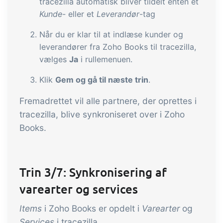
tracezilla automatisk bliver tildelt enten et
Kunde
- eller et
Leverandør
-tag
Når du er klar til at indlæse kunder og
leverandører fra Zoho Books til tracezilla,
vælges
Ja
i rullemenuen.
Klik
Gem og gå til næste trin
.
Fremadrettet vil alle partnere, der oprettes i
tracezilla, blive synkroniseret over i Zoho
Books.
Trin 3/7: Synkronisering af
varearter og services
Items
i Zoho Books er opdelt i
Varearter
og
Services
i tracezilla.