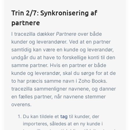
og labels, sidevisninger, dataudtræk,
Trin 2/7: Synkronisering af
rapporter og indlejrede dashboards!
partnere
Connect
Tilføjelse
I tracezilla dækker
Partnere
over både
Masser af muligheder for automatik og
kunder og leverandører. Ved at en partner
tilpassede flows via udveksling af filer
samtidig kan være en kunde og leverandør,
og data med andre systemer og
undgår du at have to forskellige konti til den
enheder
samme partner. Hvis en partner er både
kunde og leverandør, skal du sørge for at de
to har præcis samme navn i Zoho Books.
tracezilla sammenligner navnene, og danner
en fælles partner, når navnene stemmer
overens.
Du kan tildele et
tag
til kunder, der
importeres, således at en ny kunde i