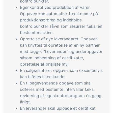
kontrolpunkter.
og labels, sidevisninger, dataudtræk,
Egenkontrol ved produktion af varer.
rapporter og indlejrede dashboards!
Opgaven kan automatisk fremkomme på
Connect
Tilføjelse
produktionsordren og indeholde
kontrolpunkter såvel som resurser f.eks. en
Masser af muligheder for automatik og
bestemt maskine.
tilpassede flows via udveksling af filer
Oprettelse af nye leverandører. Opgaven
og data med andre systemer og
kan knyttes til oprettelse af en ny partner
enheder
med tagget “Leverandør” og underopgaver
såsom indhentning af certifikater,
oprettelse af prisliste mv.
En salgsrelateret opgave, som eksempelvis
kan tilføjes til en kunde.
En tilbagevendende opgave som skal
udføres med bestemte intervaller f.eks.
revidering af egenkontrolprogram én gang
årligt.
En leverandør skal uploade et certifikat