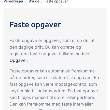
Vejledninger
Øvrige
Faste opgaver
indtjening
API integration, brugerdefinerede
dokumenter m.m.
Få fuldt indblik i økonomien i
forbindelse med handel og produktion
Faste opgaver
Salg og indkøb
Faste opgave er opgaver, som er en del af
Det skal være nemt at handle sammen.
den daglige drift. Du kan oprette og
Automatisér de mange opgaver
registrere faste opgaver i tilkøbsmodulet
forbundet med samhandel
Opgaver
.
Sporbarhed &
kvalitetsstyring
Faste opgaver kan automatisk fremkomme
på de ordrer, som er relateret til opgaven. En
Få fuld digital sporbarhed og
fast opgave kan være modtagekontrol, som
automatiseret kvalitetsstyring
knytter sig til indkøbsordren. En fast opgave
Certifikater og
kan tilføjes manuelt til ordrer eller partnere.
økologiregnskab
Den kan fremkomme med faste intervaller