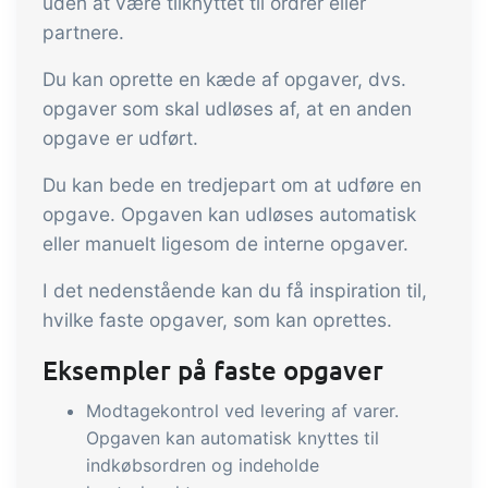
tracezilla gør det nemt at drive en
uden at være tilknyttet til ordrer eller
partnere.
bæredygtig og certificeret
fødevarevirksomhed
Du kan oprette en kæde af opgaver, dvs.
opgaver som skal udløses af, at en anden
B2B Commerce
Tilføjelse
opgave er udført.
B2B Commerce kan fungere som
Du kan bede en tredjepart om at udføre en
sælgerportal, leverandørportal eller
opgave. Opgaven kan udløses automatisk
B2B webshop for dine kunder
eller manuelt ligesom de interne opgaver.
Opgaver & kontroller
Tilføjelse
I det nedenstående kan du få inspiration til,
hvilke faste opgaver, som kan oprettes.
Få modtagekontrol, temperaturtjek og
kritiske kontrolpunkter integreret i din
Eksempler på faste opgaver
ordrestyring - helt digitalt
Modtagekontrol ved levering af varer.
Power Pack
Tilføjelse
Opgaven kan automatisk knyttes til
indkøbsordren og indeholde
Lav din egen opsætning af dokumenter