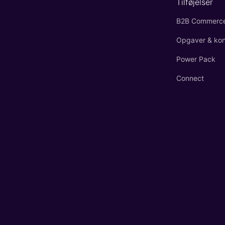
Tilføjelser
B2B Commerc
Opgaver & kont
Power Pack
Connect