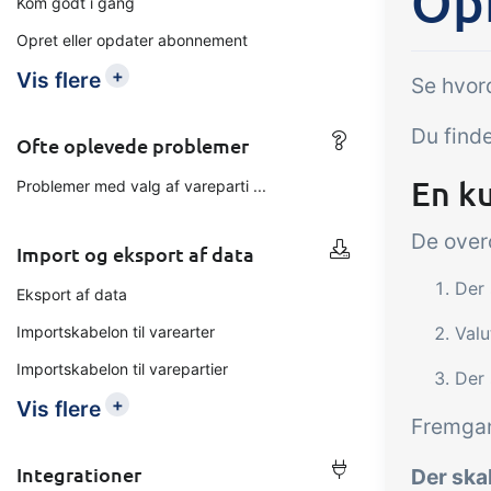
Opr
Kom godt i gang
Opret eller opdater abonnement
Tilføjelse
B2B Commerce
Op
+
Vis flere
Se hvord
kon
B2B Commerce kan fungere
Du finde
som sælgerportal,
Få 
Ofte oplevede problemer
leverandørportal eller B2B
tem
En ku
Problemer med valg af vareparti ...
webshop for dine kunder
kon
din 
De overo
Import og eksport af data
digi
Der 
Eksport af data
Importskabelon til varearter
Valu
Importskabelon til varepartier
Der 
+
Vis flere
Fremga
Integrationer
Der ska