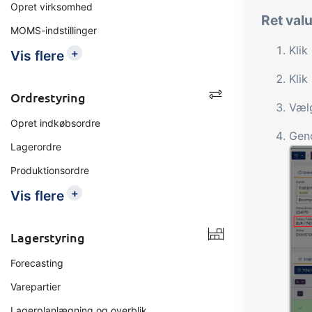
Opret virksomhed
Ret val
MOMS-indstillinger
Klik
+
Vis flere
Klik
Ordrestyring
Vælg
Opret indkøbsordre
Gen
Lagerordre
Produktionsordre
+
Vis flere
Lagerstyring
Forecasting
Varepartier
Lagerplanlægning og overblik