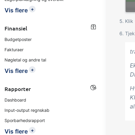
+
Vis flere
Klik
Finansiel
Tjek
Budgetposter
Fakturaer
t
Nøgletal og andre tal
E
+
Vis flere
D
Hv
Rapporter
K
Dashboard
al
Input-output regnskab
Sporbarhedsrapport
+
Vis flere