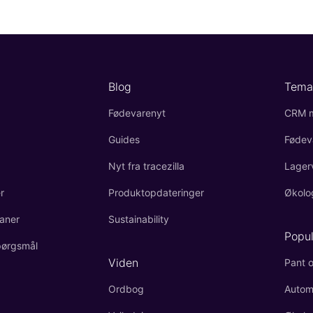
Blog
Tema
Fødevarenyt
CRM m
Guides
Fødev
Nyt fra tracezilla
Lager
r
Produktopdateringer
Økolo
aner
Sustainability
Popu
spørgsmål
Viden
Pant o
Ordbog
Autom