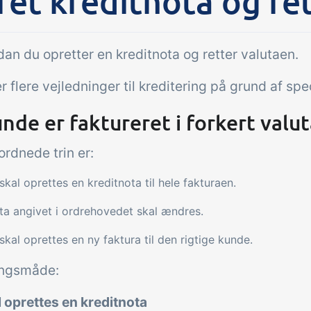
et kreditnota og ret
Tilføjelse
gaver &
Power Pack
an du opretter en kreditnota og retter valutaen.
troller
Lav din egen opsæ
r flere vejledninger til kreditering på grund af sp
dokumenter og lab
modtagekontrol,
sidevisninger, dat
peraturtjek og kritiske
nde er faktureret i forkert valu
rapporter og indle
trolpunkter integreret i
dashboards!
ordrestyring - helt
rdnede trin er:
talt
skal oprettes en kreditnota til hele fakturaen.
ta angivet i ordrehovedet skal ændres.
skal oprettes en ny faktura til den rigtige kunde.
ngsmåde:
l oprettes en kreditnota