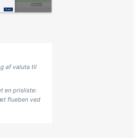
 af valuta til
t en prisliste:
Sæt flueben ved