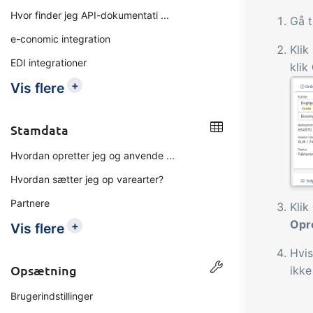
Hvor finder jeg API-dokumentati ...
Gå t
e-conomic integration
Klik
EDI integrationer
klik
+
Vis flere
Stamdata
Hvordan opretter jeg og anvende ...
Hvordan sætter jeg op varearter?
Partnere
Klik
Opr
+
Vis flere
Hvis
Opsætning
ikke
Brugerindstillinger