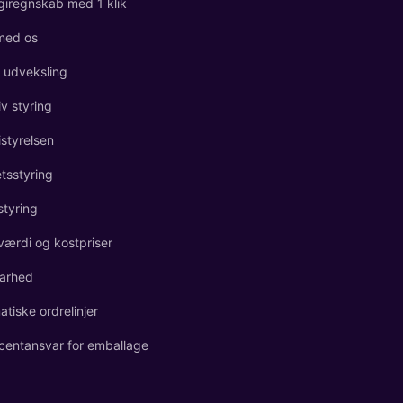
giregnskab med 1 klik
med os
l udveksling
iv styring
istyrelsen
etsstyring
styring
værdi og kostpriser
arhed
tiske ordrelinjer
centansvar for emballage