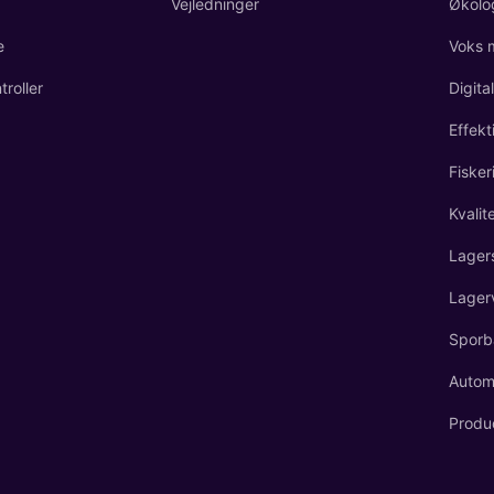
Vejledninger
Økolo
e
Voks 
roller
Digita
Effekt
Fisker
Kvalit
Lager
Lager
Sporb
Automa
Produ