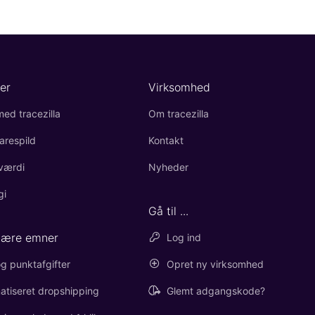
er
Virksomhed
ed tracezilla
Om tracezilla
arespild
Kontakt
værdi
Nyheder
gi
Gå til ...
lære emner
Log ind
g punktafgifter
Opret ny virksomhed
atiseret dropshipping
Glemt adgangskode?