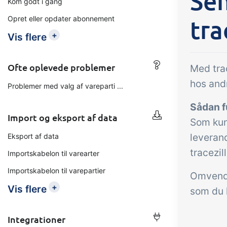
Sen
Kom godt i gang
Opret eller opdater abonnement
tra
Tilføjelse
B2B Commerce
Op
+
Vis flere
kon
B2B Commerce kan fungere
som sælgerportal,
Få 
Ofte oplevede problemer
Med tra
leverandørportal eller B2B
tem
hos and
Problemer med valg af vareparti ...
webshop for dine kunder
kon
Sådan f
din 
Import og eksport af data
Som kun
digi
leveran
Eksport af data
tracezill
Importskabelon til varearter
Importskabelon til varepartier
Omvendt
+
Vis flere
som du 
Integrationer