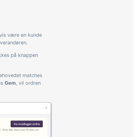
lvis være en kunde
everandøren.
ikkes på knappen
drehovedet matches
es
Gem
, vil ordren