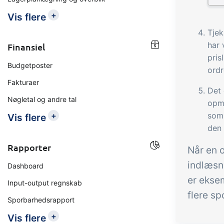
+
Vis flere
Tjek
har 
Finansiel
pris
Budgetposter
ord
Fakturaer
Det 
Nøgletal og andre tal
opmæ
+
som 
Vis flere
den 
Rapporter
Når en o
indlæsn
Dashboard
er eksem
Input-output regnskab
flere s
Sporbarhedsrapport
+
Vis flere