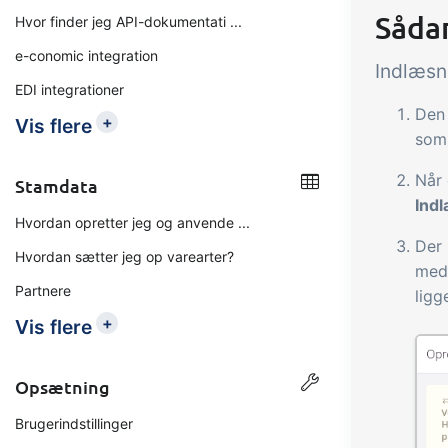
Såda
Hvor finder jeg API-dokumentati ...
e-conomic integration
Indlæsn
EDI integrationer
Den 
+
Vis flere
som 
Når 
Stamdata
Indl
Hvordan opretter jeg og anvende ...
Der 
Hvordan sætter jeg op varearter?
med 
Partnere
ligg
+
Vis flere
Opsætning
Brugerindstillinger