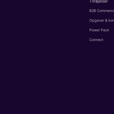
Tilføjelser
B2B Commerc
Opgaver & kont
Power Pack
Connect