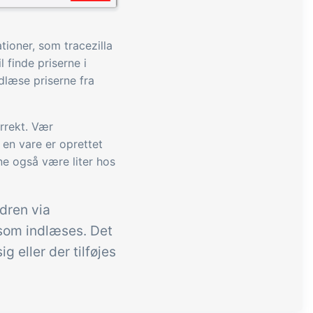
tioner, som tracezilla
l finde priserne i
indlæse priserne fra
orrekt. Vær
en vare er oprettet
ne også være liter hos
rdren via
 som indlæses. Det
 eller der tilføjes