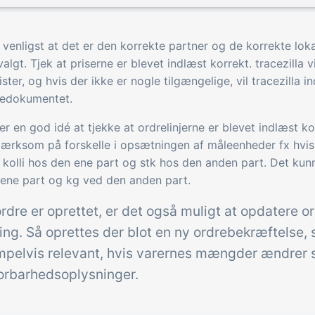
 venligst at det er den korrekte partner og de korrekte loka
valgt. Tjek at priserne er blevet indlæst korrekt. tracezilla vi
lister, og hvis der ikke er nogle tilgængelige, vil tracezilla 
redokumentet.
er en god idé at tjekke at ordrelinjerne er blevet indlæst k
rksom på forskelle i opsætningen af måleenheder fx hvis 
kolli hos den ene part og stk hos den anden part. Det kun
ene part og kg ved den anden part.
rdre er oprettet, er det også muligt at opdatere o
ing. Så oprettes der blot en ny ordrebekræftelse,
pelvis relevant, hvis varernes mængder ændrer sig
porbarhedsoplysninger.