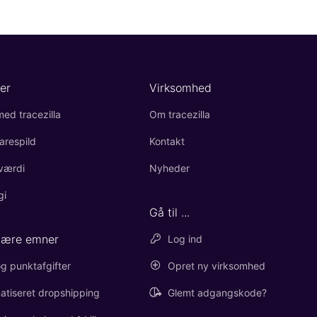
er
Virksomhed
ed tracezilla
Om tracezilla
arespild
Kontakt
værdi
Nyheder
gi
Gå til ...
lære emner
Log ind
g punktafgifter
Opret ny virksomhed
atiseret dropshipping
Glemt adgangskode?