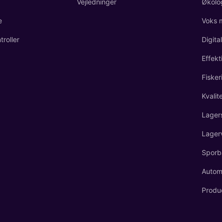
Vejledninger
Økolo
e
Voks 
roller
Digita
Effekt
Fisker
Kvalit
Lager
Lager
Sporb
Automa
Produ