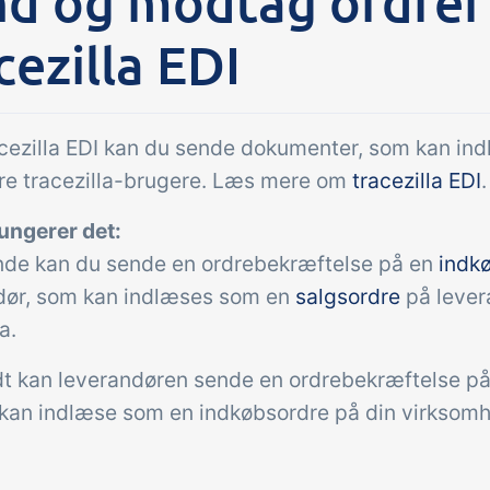
d og modtag ordrer 
cezilla EDI
Tilføjelse
gaver &
Power Pack
troller
Lav din egen opsæ
dokumenter og lab
modtagekontrol,
cezilla EDI kan du sende dokumenter, som kan in
sidevisninger, dat
peraturtjek og kritiske
re tracezilla-brugere. Læs mere om
tracezilla EDI
.
rapporter og indle
trolpunkter integreret i
ungerer det:
dashboards!
ordrestyring - helt
de kan du sende en ordrebekræftelse på en
indk
talt
dør, som kan indlæses som en
salgsordre
på lever
a.
 kan leverandøren sende en ordrebekræftelse på 
kan indlæse som en indkøbsordre på din virksom