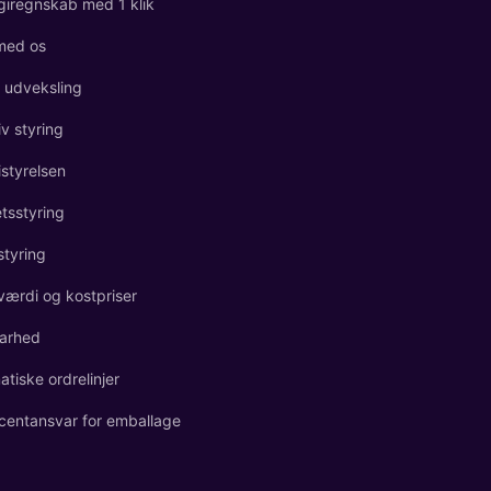
giregnskab med 1 klik
med os
l udveksling
iv styring
istyrelsen
etsstyring
styring
værdi og kostpriser
arhed
tiske ordrelinjer
centansvar for emballage