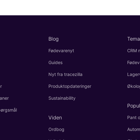
Blog
Tema
Fødevarenyt
CRM m
Guides
Fødev
Nyt fra tracezilla
Lager
r
Produktopdateringer
Økolo
aner
Sustainability
Popu
spørgsmål
Viden
Pant o
Ordbog
Autom