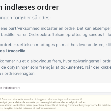
n indlæses ordrer
ingen forløber således:
ene part/virksomhed indtaster en ordre. Det kan eksempe
bestiller varer. Ordrebekræftelsen oprettes og sendes til l
ordrebekræftelsen modtages pr. mail hos leverandøren, kl
æs i tracezilla
.
kommer nu et dialogvindue frem, hvor oplysningerne i or
de oplysninger som fremgår af dokumentet. Når der klikk
e i ordreoversigten.